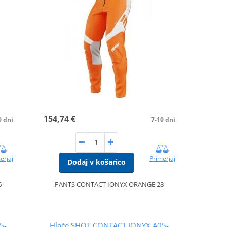
154,74 €
0 dni
7-10 dni
erjaj
Primerjaj
Dodaj v košarico
6
PANTS CONTACT IONYX ORANGE 28
5-
Hlače SHOT CONTACT IONYX A05-