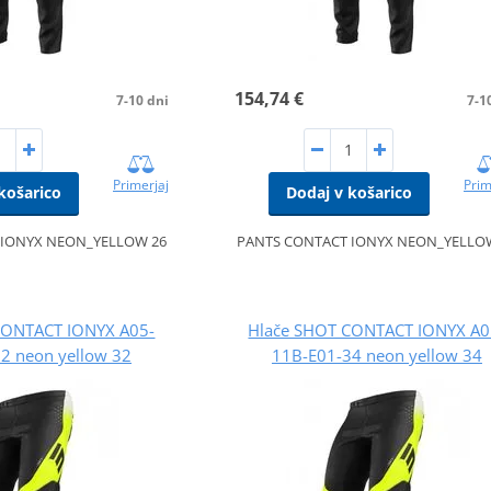
154,74 €
7-10 dni
7-1
Primerjaj
Prim
košarico
Dodaj v košarico
 IONYX NEON_YELLOW 26
PANTS CONTACT IONYX NEON_YELLO
CONTACT IONYX A05-
Hlače SHOT CONTACT IONYX A0
2 neon yellow 32
11B-E01-34 neon yellow 34