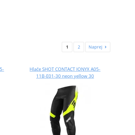
1
2
Naprej
5-
Hlače SHOT CONTACT IONYX A05-
11B-E01-30 neon yellow 30