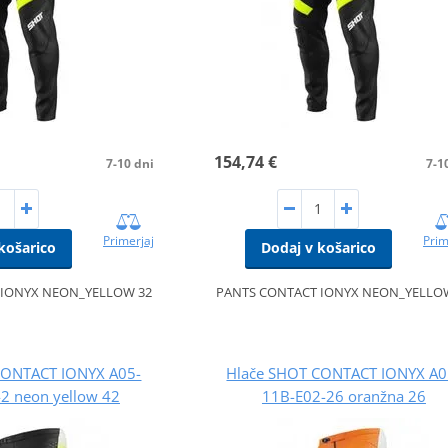
154,74 €
7-10 dni
7-1
Primerjaj
Prim
košarico
Dodaj v košarico
 IONYX NEON_YELLOW 32
PANTS CONTACT IONYX NEON_YELLO
CONTACT IONYX A05-
Hlače SHOT CONTACT IONYX A0
2 neon yellow 42
11B-E02-26 oranžna 26