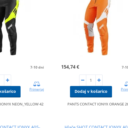
154,74 €
7-10 dni
7-1
Primerjaj
Prim
košarico
Dodaj v košarico
 IONYX NEON_YELLOW 42
PANTS CONTACT IONYX ORANGE 2
CONTACT IONYX A05-
Hlače SHOT CONTACT IONYX A0