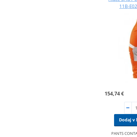
11B-E02
154,74 €
Dodaj v 
PANTS CONTA