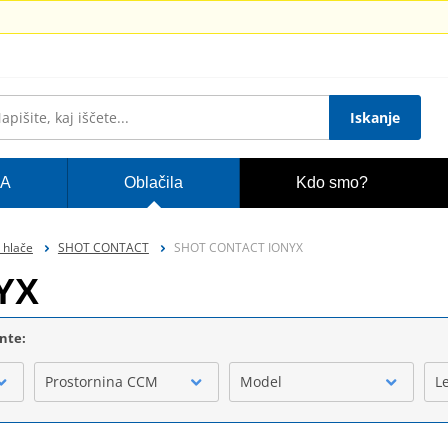
Iskanje
A
Oblačila
Kdo smo?
 hlače
SHOT CONTACT
SHOT CONTACT IONYX
YX
ente:
Prostornina CCM
Model
L