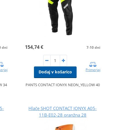
154,74 €
0 dni
7-10 dni
erjaj
Primerjaj
Dodaj v košarico
W 34
PANTS CONTACT IONYX NEON_YELLOW 40
5-
Hlače SHOT CONTACT IONYX A05-
11B-E02-28 oranžna 28