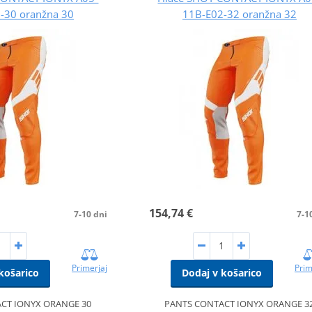
-30 oranžna 30
11B-E02-32 oranžna 32
154,74 €
7-10 dni
7-1
Primerjaj
Prim
košarico
Dodaj v košarico
CT IONYX ORANGE 30
PANTS CONTACT IONYX ORANGE 3