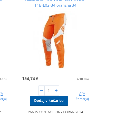
11B-E02-34 oranžna 34
154,74 €
0 dni
7-10 dni
erjaj
Primerjaj
Dodaj v košarico
2
PANTS CONTACT IONYX ORANGE 34