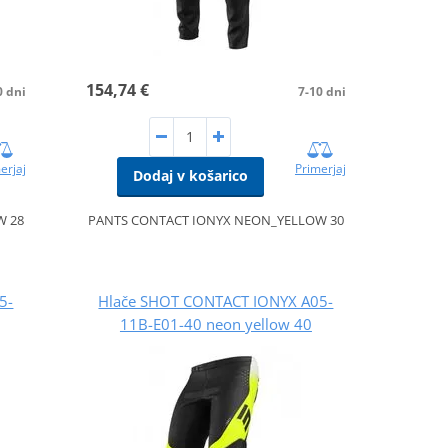
154,74 €
0 dni
7-10 dni
erjaj
Primerjaj
Dodaj v košarico
W 28
PANTS CONTACT IONYX NEON_YELLOW 30
5-
Hlače SHOT CONTACT IONYX A05-
11B-E01-40 neon yellow 40