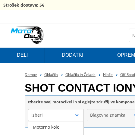
Strošek dostave: 5€
DELI
DODATKI
OPREM
Domov
Oblačila
Oblačila in Čelade
Hlače
Off-Road
SHOT CONTACT ION
Izberite svoj motocikel in si oglejte združljive kompon
Izberi
Blagovna znamka
Motorno kolo