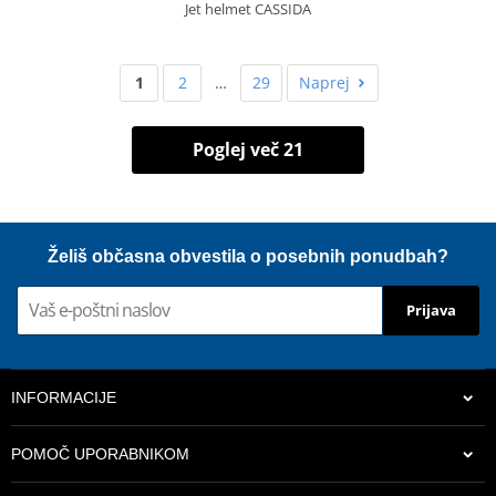
Jet helmet CASSIDA
1
2
…
29
Naprej
Poglej več 21
Želiš občasna obvestila o posebnih ponudbah?
Prijava
INFORMACIJE
POMOČ UPORABNIKOM