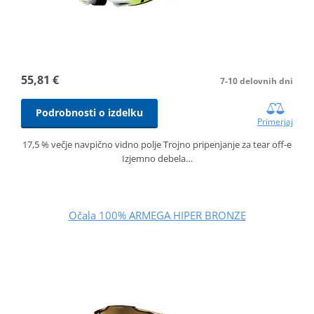
55,81 €
7-10 delovnih dni
Podrobnosti o izdelku
Primerjaj
17,5 % večje navpično vidno polje Trojno pripenjanje za tear off-e
Izjemno debela…
Očala 100% ARMEGA HIPER BRONZE