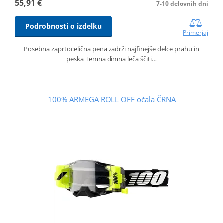
55,91 €
7-10 delovnih dni
Podrobnosti o izdelku
Primerjaj
Posebna zaprtocelična pena zadrži najfinejše delce prahu in
peska Temna dimna leča ščiti…
100% ARMEGA ROLL OFF očala ČRNA