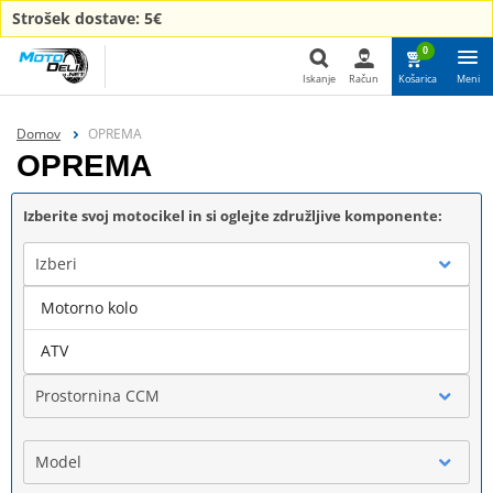
Strošek dostave: 5€
0
Iskanje
Račun
Košarica
Meni
Iskanje
Domov
OPREMA
OPREMA
Izberite svoj motocikel in si oglejte združljive komponente:
Izberi
Motorno kolo
Blagovna znamka
ATV
Prostornina CCM
Model