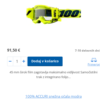
91,50 €
7-10 delovnih dni
Dodaj v košarico
Primerjaj
45 mm širok film zagotavlja maksimalno vidljivost Samočistilni
trak z integrirano folijo…
100% ACCURI snežna očala modra