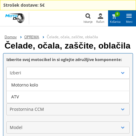
Strošek dostave: 5€
0
Iskanje
Račun
Košarica
Meni
Iskanje
Domov
OPREMA
Čelade, očala, zaščite, oblačila
Čelade, očala, zaščite, oblačila
Izberite svoj motocikel in si oglejte združljive komponente:
Izberi
Motorno kolo
Blagovna znamka
ATV
Prostornina CCM
Model