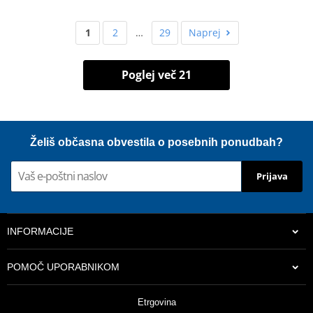
1
2
…
29
Naprej
Poglej več 21
Želiš občasna obvestila o posebnih ponudbah?
Prijava
INFORMACIJE
POMOČ UPORABNIKOM
Etrgovina