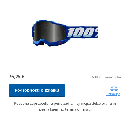
76,25 €
7-10 delovnih dni
Podrobnosti o izdelku
Primerjaj
Posebna zaprtocelična pena zadrži najfinejše delce prahu in
peska Izjemno temna dimna…