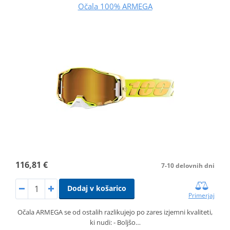
Očala 100% ARMEGA
116,81 €
7-10 delovnih dni
Dodaj v košarico
Primerjaj
Očala ARMEGA se od ostalih razlikujejo po zares izjemni kvaliteti,
ki nudi: - Boljšo…