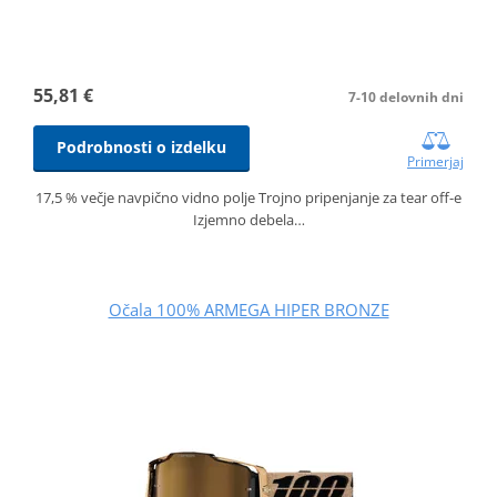
55,81 €
7-10 delovnih dni
Podrobnosti o izdelku
Primerjaj
17,5 % večje navpično vidno polje Trojno pripenjanje za tear off-e
Izjemno debela…
Očala 100% ARMEGA HIPER BRONZE