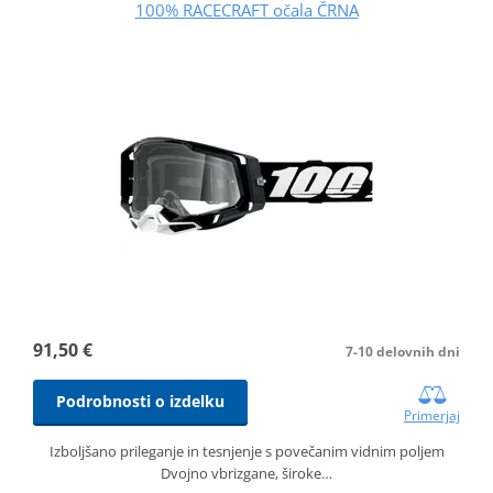
100% RACECRAFT očala ČRNA
91,50 €
7-10 delovnih dni
Podrobnosti o izdelku
Primerjaj
Izboljšano prileganje in tesnjenje s povečanim vidnim poljem
Dvojno vbrizgane, široke…