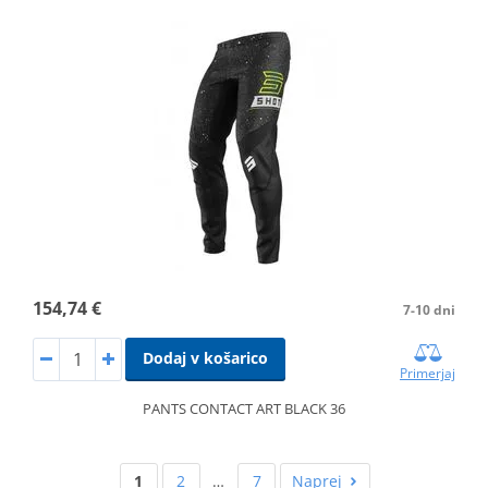
154,74 €
7-10 dni
Dodaj v košarico
Primerjaj
PANTS CONTACT ART BLACK 36
1
2
…
7
Naprej