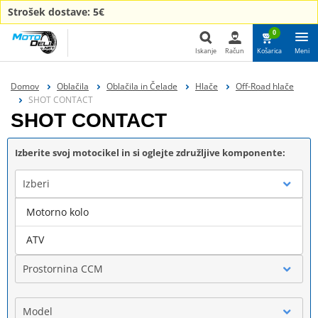
Strošek dostave: 5€
0
Iskanje
Račun
Košarica
Meni
Iskanje
Domov
Oblačila
Oblačila in Čelade
Hlače
Off-Road hlače
SHOT CONTACT
SHOT CONTACT
Izberite svoj motocikel in si oglejte združljive komponente:
Izberi
Motorno kolo
Blagovna znamka
ATV
Prostornina CCM
Model