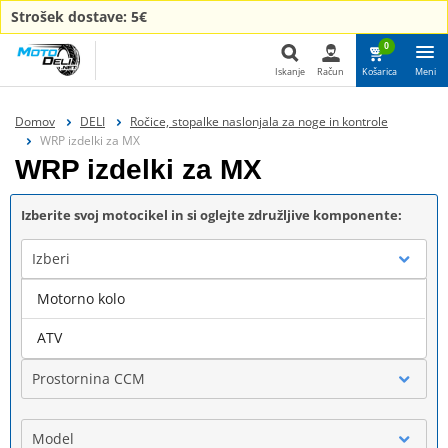
Strošek dostave: 5€
0
Iskanje
Račun
Košarica
Meni
Iskanje
Domov
DELI
Ročice, stopalke naslonjala za noge in kontrole
WRP izdelki za MX
WRP izdelki za MX
Izberite svoj motocikel in si oglejte združljive komponente:
Izberi
Motorno kolo
Blagovna znamka
ATV
Prostornina CCM
Model