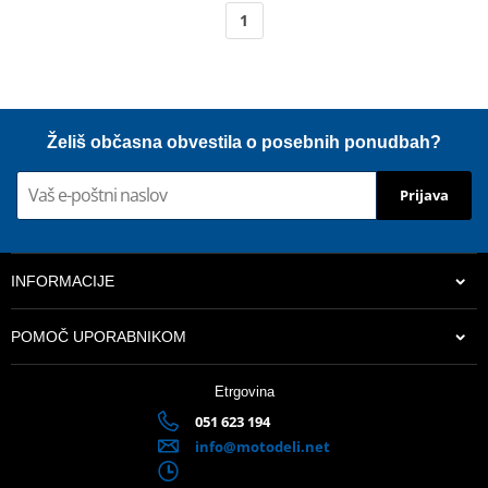
1
Želiš občasna obvestila o posebnih ponudbah?
Prijava
INFORMACIJE
POMOČ UPORABNIKOM
Etrgovina
051 623 194
info@motodeli.net