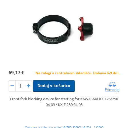
69,17 €
Na zalogi v centralnem skladišču. Dobava 6-9 dni.
Dodaj v košarico
Primerjaj
Front fork blocking device for starting for KAWASAKI KX 125/250
04-09 / KX-F 250 04-05
Cev za zajlo za plin WRP PRO WDL-1030