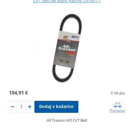
CVT belt All Balls Racing 25-9011
194,91 €
7-10 dni
Dodaj v košarico
Primerjaj
All Traxion HD CVT Belt