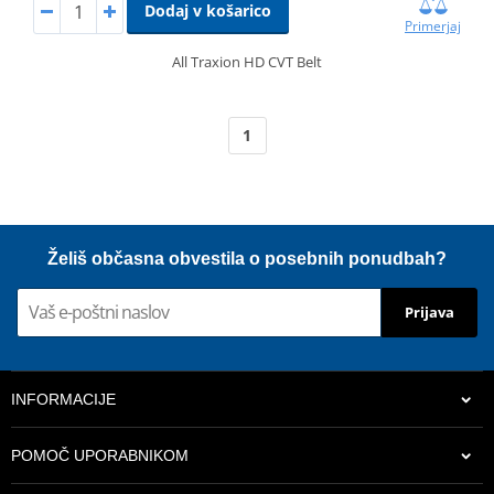
Dodaj v košarico
Primerjaj
All Traxion HD CVT Belt
1
Želiš občasna obvestila o posebnih ponudbah?
Prijava
INFORMACIJE
POMOČ UPORABNIKOM