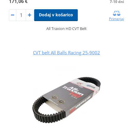
171,06 €
7-10 dni
Dodaj v košarico
Primerjaj
All Traxion HD CVT Belt
CVT belt All Balls Racing 25-9002