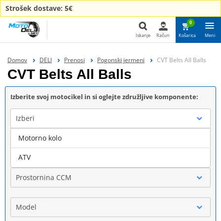
Strošek dostave: 5€
0
Iskanje
Račun
Košarica
Meni
Iskanje
Domov
DELI
Prenosi
Pogonski jermeni
CVT Belts All Balls
CVT Belts All Balls
Izberite svoj motocikel in si oglejte združljive komponente:
Izberi
Motorno kolo
Blagovna znamka
ATV
Prostornina CCM
Model