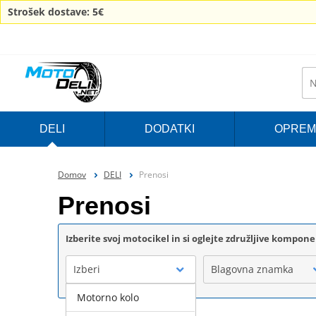
Strošek dostave: 5€
DELI
DODATKI
OPREM
Domov
DELI
Prenosi
Prenosi
Izberite svoj motocikel in si oglejte združljive kompon
Izberi
Blagovna znamka
Motorno kolo