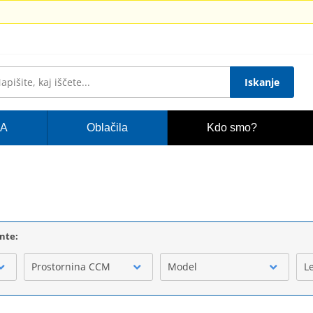
Iskanje
A
Oblačila
Kdo smo?
ente:
Prostornina CCM
Model
L