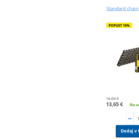
Standard chain
POPUST 15%
16,00 €
13,65 €
Na za
Dodaj v 