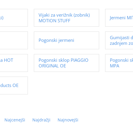
Vijaki za verižnik (zobnik)
i)
Jermeni M
MOTION STUFF
Gumijasti d
Pogonski jermeni
zadnjem z
ka HOT
Pogonski sklop PIAGGIO
Pogonski s
ORIGINAL OE
MPA
oducts OE
Najcenejši
Najdražji
Najnovejši