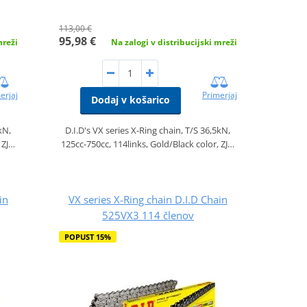
113,00 €
95,98 €
mreži
Na zalogi v distribucijski mreži
erjaj
Primerjaj
Dodaj v košarico
kN,
D.I.D's VX series X-Ring chain, T/S 36,5kN,
 ZJ…
125cc-750cc, 114links, Gold/Black color, ZJ…
in
VX series X-Ring chain D.I.D Chain
525VX3 114 členov
POPUST 15%