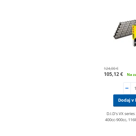
124,00 €
105,12 €
Na za
Dodaj v 
D.I.D's VX series
400cc-900cc, 116l