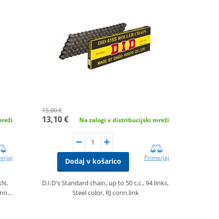
15,00 €
13,10 €
Na zalogi v distribucijski mreži
mreži
Primerjaj
erjaj
Dodaj v košarico
D.I.D's Standard chain, up to 50 c.c., 94 links,
kN,
Steel color, RJ conn.link
conn…