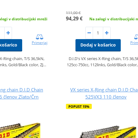
111,00 €
94,29 €
logi v distribucijski mreži
Na zalogi v distribucijski 
Primerjaj
Prim
košarico
Dodaj v košarico
 X-Ring chain, T/S 36,5kN,
D.I.D's VX series X-Ring chain, T/S 36,5
inks, Gold/Black color, ZJ…
125cc-750cc, 112links, Gold/Black color,
ing chain D.I.D Chain
VX series X-Ring chain D.I.D Cha
 členov Zlato/Črn
525VX3 110 členov
POPUST 15%