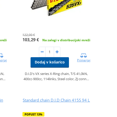
122,00 €
103,29 €
mreži
Na zalogi v distribucijski mreži
erjaj
Primerjaj
Dodaj v košarico
kN,
D.I.D's VX series X-Ring chain, T/S 41,0kN,
onn…
400cc-900cc, 114links, Steel color, ZJ conn…
in
Standard chain D.I.D Chain 415S 94 L
POPUST 13%