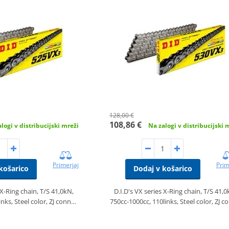
128,00 €
108,86 €
logi v distribucijski mreži
Na zalogi v distribucijski 
Primerjaj
Prim
košarico
Dodaj v košarico
 X-Ring chain, T/S 41,0kN,
D.I.D's VX series X-Ring chain, T/S 41,0
inks, Steel color, ZJ conn…
750cc-1000cc, 110links, Steel color, ZJ 