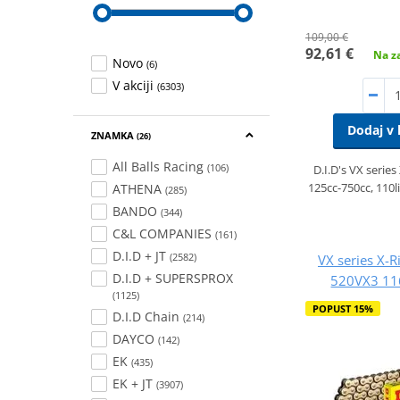
109,00 €
92,61 €
Na za
Novo
(6)
V akciji
(6303)
Dodaj v 
ZNAMKA
(26)
All Balls Racing
(106)
D.I.D's VX series
125cc-750cc, 110l
ATHENA
(285)
BANDO
(344)
C&L COMPANIES
(161)
D.I.D + JT
(2582)
VX series X-R
D.I.D + SUPERSPROX
520VX3 116
(1125)
POPUST 15%
D.I.D Chain
(214)
DAYCO
(142)
EK
(435)
EK + JT
(3907)