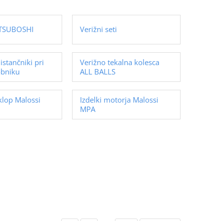
ITSUBOSHI
Verižni seti
istančniki pri
Verižno tekalna kolesca
obniku
ALL BALLS
klop Malossi
Izdelki motorja Malossi
MPA