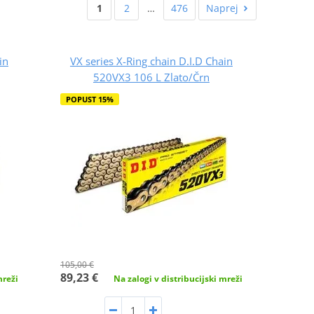
1
2
…
476
Naprej
in
VX series X-Ring chain D.I.D Chain
520VX3 106 L Zlato/Črn
POPUST 15%
105,00 €
89,23 €
mreži
Na zalogi v distribucijski mreži