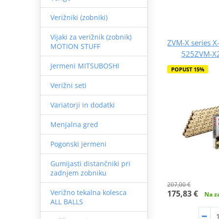
Verižniki (zobniki)
Vijaki za verižnik (zobnik)
ZVM-X series X-
MOTION STUFF
525ZVM-X2 
Jermeni MITSUBOSHI
POPUST 15%
Verižni seti
Variatorji in dodatki
Menjalna gred
Pogonski jermeni
Gumijasti distančniki pri
zadnjem zobniku
207,00 €
Verižno tekalna kolesca
175,83 €
Na za
ALL BALLS