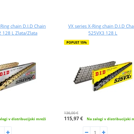
Ring chain D.I.D Chain
VX series X-Ring chain D.I.D Cha
128 L Zlata/Zlata
525VX3 128 L
POPUST 15%
136,00 €
115,97 €
logi v distribucijski mreži
Na zalogi v distribucijski 