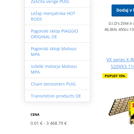
Zaščita verige PUIG
Dodaj v 
Ležaji menjalnika HOT
RODS
D.I.D's ZVM-X 
46,3kN, 450cc-13
Pogonski sklop PIAGGIO
ORIGINAL OE
Pogonski sklop Malossi
MPA
VX series X-R
520VX3 110
Izdelki motorja Malossi
MPA
POPUST 15%
Chain tensioners PUIG
Transmition products OE
CENA
0.01 €
3 468.79 €