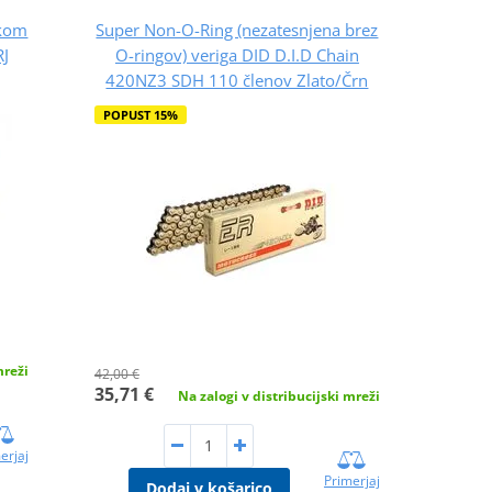
skom
Super Non-O-Ring (nezatesnjena brez
RJ
O-ringov) veriga DID D.I.D Chain
420NZ3 SDH 110 členov Zlato/Črn
POPUST 15%
mreži
42,00 €
35,71 €
Na zalogi v distribucijski mreži
erjaj
Primerjaj
Dodaj v košarico