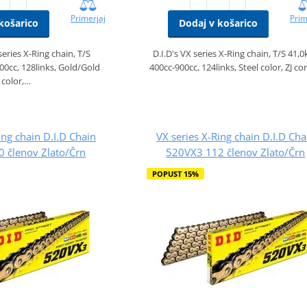
Primerjaj
Prim
košarico
Dodaj v košarico
series X-Ring chain, T/S
D.I.D's VX series X-Ring chain, T/S 41,0
00cc, 128links, Gold/Gold
400cc-900cc, 124links, Steel color, ZJ c
color,…
ing chain D.I.D Chain
VX series X-Ring chain D.I.D Cha
 členov Zlato/Črn
520VX3 112 členov Zlato/Črn
POPUST 15%