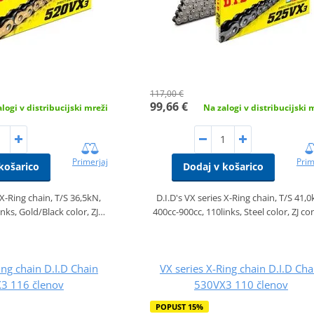
117,00 €
99,66 €
logi v distribucijski mreži
Na zalogi v distribucijski 
Primerjaj
Prim
košarico
Dodaj v košarico
 X-Ring chain, T/S 36,5kN,
D.I.D's VX series X-Ring chain, T/S 41,0
inks, Gold/Black color, ZJ…
400cc-900cc, 110links, Steel color, ZJ c
ing chain D.I.D Chain
VX series X-Ring chain D.I.D Cha
3 116 členov
530VX3 110 členov
POPUST 15%