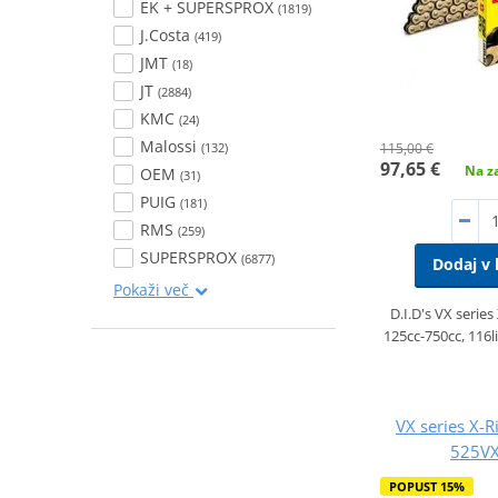
EK + SUPERSPROX
(1819)
J.Costa
(419)
JMT
(18)
JT
(2884)
KMC
(24)
Malossi
115,00 €
(132)
97,65 €
Na za
OEM
(31)
PUIG
(181)
RMS
(259)
SUPERSPROX
(6877)
Dodaj v 
Pokaži več
D.I.D's VX series
125cc-750cc, 116l
VX series X-R
525VX
POPUST 15%