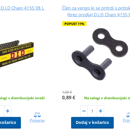
 D.I.D Chain 415S 98 L
Člen za verigo ki se pritrdi s priti
(brez orodja) D.I.D Chain 415S 
POPUST 11%
1,00 €
0,89 €
logi v distribucijski mreži
Na zalogi v distribucijski 
Primerjaj
Prim
košarico
Dodaj v košarico