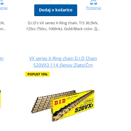
erjaj
Primerjaj
Dodaj v košarico
kN,
D.I.D's VX series X-Ring chain, T/S 36,5kN,
onn…
125cc-750cc, 106links, Gold/Black color, ZJ…
in
VX series X-Ring chain D.I.D Chain
520VX3 114 členov Zlato/Črn
POPUST 15%