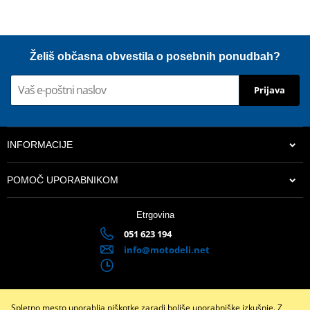
Želiš občasna obvestila o posebnih ponudbah?
Prijava
INFORMACIJE
POMOČ UPORABNIKOM
Etrgovina
051 623 194
info@motodeli.net
Spletno mesto uporablja piškotke zaradi boljše uporabniške izkušnje. Z