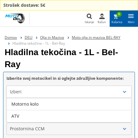
Strošek dostave: 5€
0
Iskanje
Račun
Košarica
Meni
Iskanje
Domov
DELI
Olja in Maziva
Moto olja in maziva BEL-RAY
Hladilna tekočina - 1L - Bel-Ray
Hladilna tekočina - 1L - Bel-
Ray
Izberite svoj motocikel in si oglejte združljive komponente:
Izberi
Motorno kolo
Blagovna znamka
ATV
Prostornina CCM