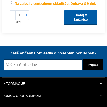
Na zalogi v centralnem skladišču. Dobava 6-9 dni.
Dodaj v
košarico
(kos)
Želiš občasna obvestila o posebnih ponudbah?
Prijava
INFORMACIJE
POMOČ UPORABNIKOM