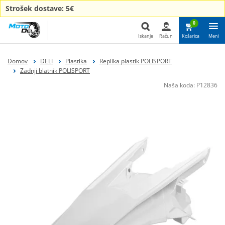
Strošek dostave: 5€
0
Iskanje
Račun
Košarica
Meni
Iskanje
Domov
DELI
Plastika
Replika plastik POLISPORT
Zadnji blatnik POLISPORT
Naša koda:
P12836