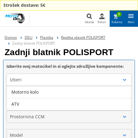
Strošek dostave: 5€
0
Iskanje
Račun
Košarica
Meni
Iskanje
Domov
DELI
Plastika
Replika plastik POLISPORT
Zadnji blatnik POLISPORT
Zadnji blatnik POLISPORT
Izberite svoj motocikel in si oglejte združljive komponente:
Izberi
Motorno kolo
Blagovna znamka
ATV
Prostornina CCM
Model