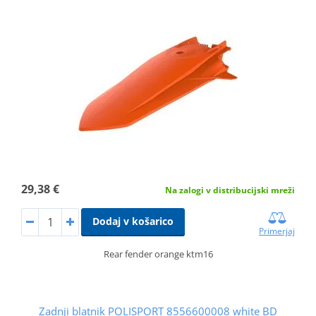
29,38 €
Na zalogi v distribucijski mreži
Dodaj v košarico
Primerjaj
Rear fender orange ktm16
Zadnji blatnik POLISPORT 8556600008 white BD