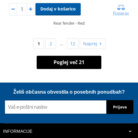
Dodaj v košarico
Primerjaj
Rear fender - Red
1
2
…
12
Naprej
Poglej več 21
Želiš občasna obvestila o posebnih ponudbah?
Prijava
INFORMACIJE