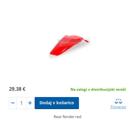
29,38 €
Na zalogi v distribucijski mreži
Dodaj v košarico
Primerjaj
Rear fender red