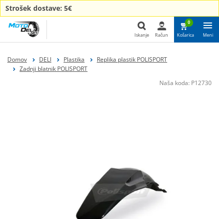
Strošek dostave: 5€
0
Iskanje
Račun
Košarica
Meni
Iskanje
Domov
DELI
Plastika
Replika plastik POLISPORT
Zadnji blatnik POLISPORT
Naša koda:
P12730