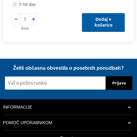
7-10 dni
Dodaj v
košarico
(kos)
Želiš občasna obvestila o posebnih ponudbah?
Prijava
INFORMACIJE
POMOČ UPORABNIKOM