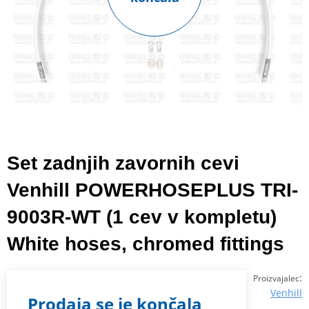
Set zadnjih zavornih cevi
Venhill POWERHOSEPLUS TRI-
9003R-WT (1 cev v kompletu)
White hoses, chromed fittings
:
Proizvajalec
Venhill
Prodaja se je končala