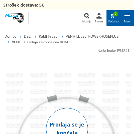
Strošek dostave: 5€
0
Iskanje
Račun
Košarica
Meni
Iskanje
Domov
DELI
Kabli in cevi
VENHILL cevi POWERHOSEPLUS
VENHILL zadnja zavorna cev ROAD
Naša koda:
P54841
Prodaja se je
končala