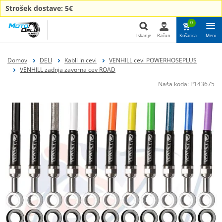
Strošek dostave: 5€
0
Iskanje
Račun
Košarica
Meni
Iskanje
Domov
DELI
Kabli in cevi
VENHILL cevi POWERHOSEPLUS
VENHILL zadnja zavorna cev ROAD
Naša koda:
P143675