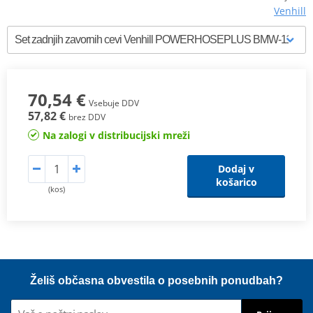
Venhill
70,54 €
Vsebuje DDV
57,82 €
brez DDV
Na zalogi v distribucijski mreži
Dodaj v
košarico
(kos)
Želiš občasna obvestila o posebnih ponudbah?