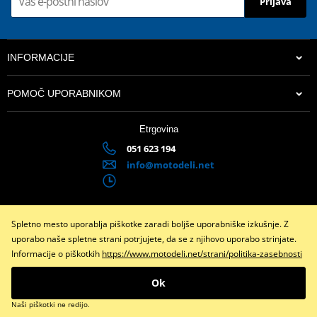
Prijava
INFORMACIJE
POMOČ UPORABNIKOM
Etrgovina
051 623 194
info@motodeli.net
Spletno mesto uporablja piškotke zaradi boljše uporabniške izkušnje. Z
Facebook
Instagram
uporabo naše spletne strani potrjujete, da se z njihovo uporabo strinjate.
Informacije o piškotkih
https://www.motodeli.net/strani/politika-zasebnosti
Copyright © 2026 www.motodeli.net
Vse pravice pridržane
Ok
Preklopite na klasično različico
Naši piškotki ne redijo.