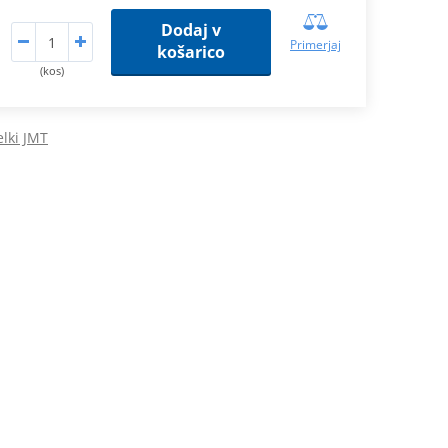
Dodaj v
Primerjaj
košarico
(kos)
elki JMT