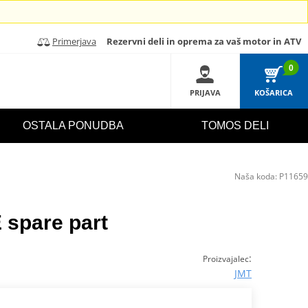
Primerjava
Rezervni deli in oprema za vaš motor in ATV
0
PRIJAVA
KOŠARICA
OSTALA PONUDBA
TOMOS DELI
Naša koda:
P11659
E spare part
:
Proizvajalec
JMT