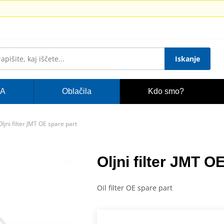
Iskanje
A
Oblačila
Kdo smo?
Oljni filter JMT OE spare part
Oljni filter JMT O
Oil filter OE spare part