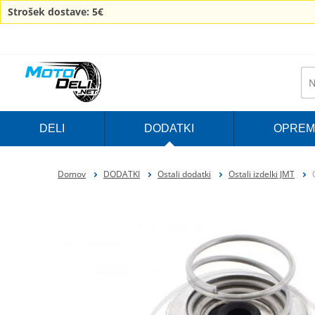
Strošek dostave: 5€
DELI
DODATKI
OPREM
Domov
DODATKI
Ostali dodatki
Ostali izdelki JMT