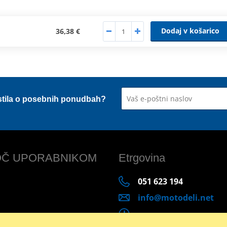
Dodaj v košarico
36,38 €
stila o posebnih ponudbah?
Č UPORABNIKOM
Etrgovina
051 623 194
info@motodeli.net