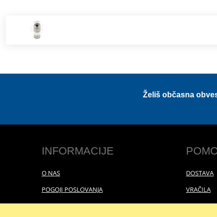
Želiš občasna obve
INFORMACIJE
POMO
O NAS
DOSTAVA
POGOJI POSLOVANJA
VRAČILA
POLITIKA ZASEBNOSTI