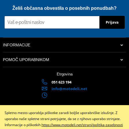
Želiš občasna obvestila o posebnih ponudbah?
Prijava
INFORMACIJE
POMOČ UPORABNIKOM
Etrgovina
051 623 194
info@motodeli.net
Spletno mesto uporablja piškotke zaradi boljše uporabniške izkušnje. Z
Facebook
Instagram
uporabo naše spletne strani potrjujete, da se z njihovo uporabo strinjate.
Informacije o piškotkih
https://www.motodeli.net/strani/politika-zasebnosti
Copyright © 2026 www.motodeli.net