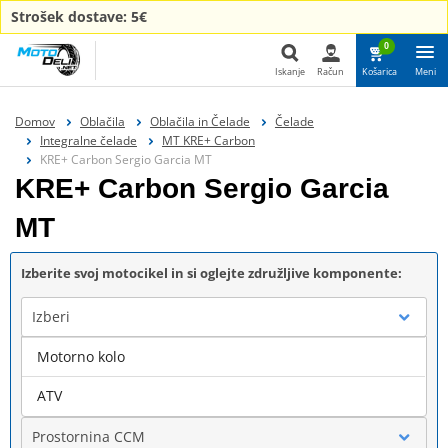
Strošek dostave: 5€
0
Iskanje
Račun
Košarica
Meni
Iskanje
Domov
Oblačila
Oblačila in Čelade
Čelade
Integralne čelade
MT KRE+ Carbon
KRE+ Carbon Sergio Garcia MT
KRE+ Carbon Sergio Garcia
MT
Izberite svoj motocikel in si oglejte združljive komponente:
Izberi
Motorno kolo
Blagovna znamka
ATV
Prostornina CCM