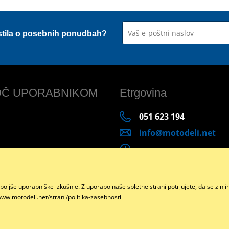
stila o posebnih ponudbah?
Č UPORABNIKOM
Etrgovina
051 623 194
info@motodeli.net
boljše uporabniške izkušnje. Z uporabo naše spletne strani potrjujete, da se z nj
Facebook
www.motodeli.net/strani/politika-zasebnosti
Copyright © 2026 www.motodeli.net
Vse pravice pridržane