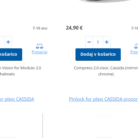
24,90 €
7-10 dni
7-1
Primerjaj
Prim
košarico
Dodaj v košarico
 Vision for Modulo 2.0
Compress 2.0 visor, Cassida (mirror
helmets
chrome)
or plexi CASSIDA
Pinlock for plexi CASSIDA prozo