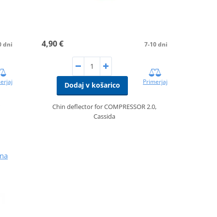
4,90 €
0 dni
7-10 dni
erjaj
Primerjaj
Dodaj v košarico
Chin deflector for COMPRESSOR 2.0,
Cassida
rna