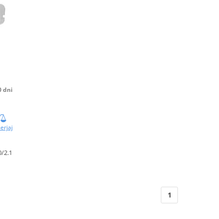
0 dni
erjaj
0/2.1
1