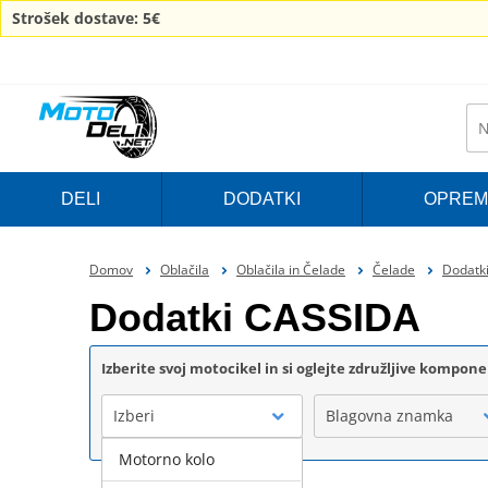
Strošek dostave: 5€
DELI
DODATKI
OPREM
Domov
Oblačila
Oblačila in Čelade
Čelade
Dodatki
Dodatki CASSIDA
Izberite svoj motocikel in si oglejte združljive kompon
Izberi
Blagovna znamka
Motorno kolo