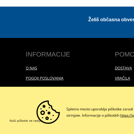
Želiš občasna obve
INFORMACIJE
POMO
O NAS
DOSTAVA
POGOJI POSLOVANJA
VRAČILA
POLITIKA ZASEBNOSTI
Spletno mesto uporablja piškotke zaradi 
strinjate. Informacije o piškotkih
https://
Naši piškotki ne redijo.