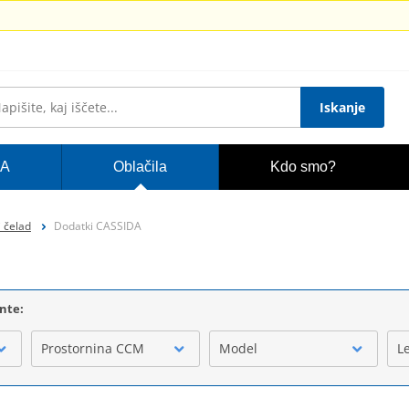
Iskanje
A
Oblačila
Kdo smo?
 čelad
Dodatki CASSIDA
ente:
Prostornina CCM
Model
L