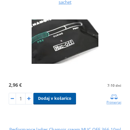
sachet
2,96 €
7-10 dni
Dodaj v košarico
Primerjaj
Performance ladies Chamois cream MUC-OFF 366 10ml