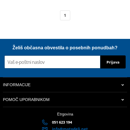
1
Želiš občasna obvestila o posebnih ponudbah?
Prijava
INFORMACIJE
POMOČ UPORABNIKOM
Etrgovina
051 623 194
info@motodeli.net