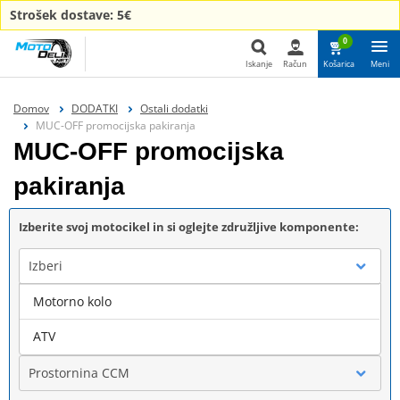
Strošek dostave: 5€
0
Iskanje
Račun
Košarica
Meni
Iskanje
Domov
DODATKI
Ostali dodatki
MUC-OFF promocijska pakiranja
MUC-OFF promocijska
pakiranja
Izberite svoj motocikel in si oglejte združljive komponente:
Izberi
Motorno kolo
Blagovna znamka
ATV
Prostornina CCM