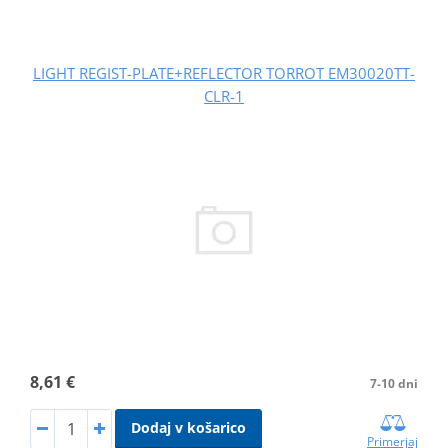
LIGHT REGIST-PLATE+REFLECTOR TORROT EM30020TT-
CLR-1
8,61 €
7-10 dni
Dodaj v košarico
Primerjaj