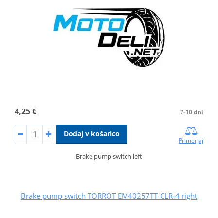
4,25 €
7-10 dni
Dodaj v košarico
Primerjaj
Brake pump switch left
Brake pump switch TORROT EM40257TT-CLR-4 right