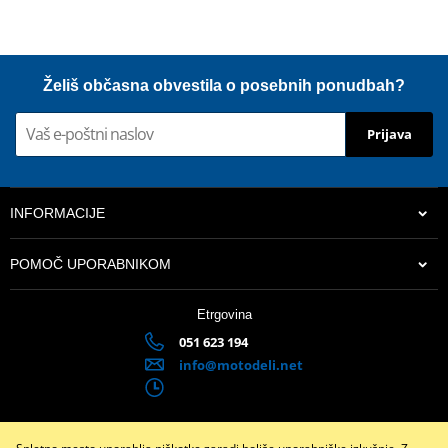
Želiš občasna obvestila o posebnih ponudbah?
Prijava
INFORMACIJE
POMOČ UPORABNIKOM
Etrgovina
051 623 194
info@motodeli.net