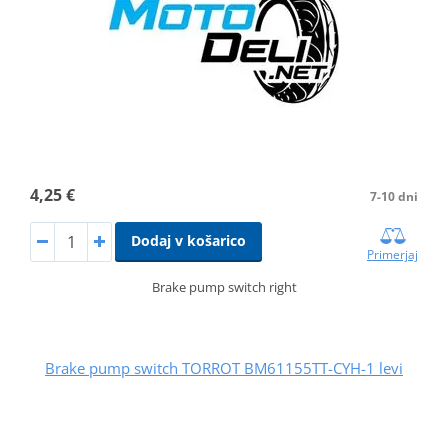
4,25 €
7-10 dni
Dodaj v košarico
Primerjaj
Brake pump switch right
Brake pump switch TORROT BM61155TT-CYH-1 levi