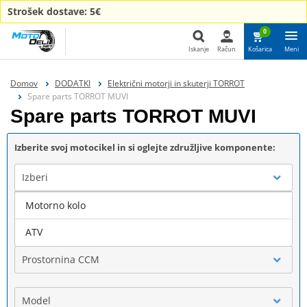
Strošek dostave: 5€
0
Iskanje
Račun
Košarica
Meni
Iskanje
Domov
DODATKI
Električni motorji in skuterji TORROT
Spare parts TORROT MUVI
Spare parts TORROT MUVI
Izberite svoj motocikel in si oglejte združljive komponente:
Izberi
Motorno kolo
Blagovna znamka
ATV
Prostornina CCM
Model