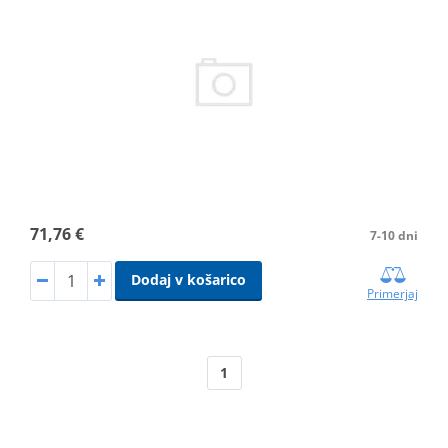
71,76 €
7-10 dni
Dodaj v košarico
Primerjaj
1