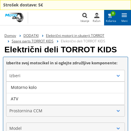
Strošek dostave: 5€
0
Iskanje
Račun
Košarica
Meni
Iskanje
Domov
DODATKI
Električni motorji in skuterji TORROT
Spare parts TORROT KIDS
Električni deli TORROT KIDS
Električni deli TORROT KIDS
Izberite svoj motocikel in si oglejte združljive komponente:
Izberi
Motorno kolo
Blagovna znamka
ATV
Prostornina CCM
Model