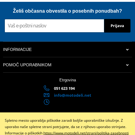
Želiš občasna obvestila o posebnih ponudbah?
Prijava
INFORMACIJE
POMOČ UPORABNIKOM
Etrgovina
051 623 194
info@motodeli.net
Spletno mesto uporablja piškotke zaradi boljše uporabniške izkušnje. Z
Facebook
Instagram
uporabo naše spletne strani potrjujete, da se z njihovo uporabo strinjate.
Informacije o piškotkih
https://www.motodeli.net/strani/politika-zasebnosti