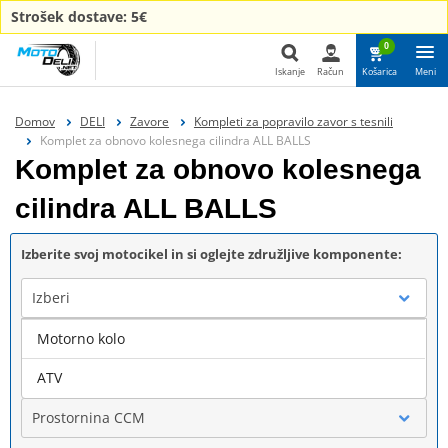
Strošek dostave: 5€
0
Iskanje
Račun
Košarica
Meni
Iskanje
Domov
DELI
Zavore
Kompleti za popravilo zavor s tesnili
Komplet za obnovo kolesnega cilindra ALL BALLS
Komplet za obnovo kolesnega
cilindra ALL BALLS
Izberite svoj motocikel in si oglejte združljive komponente:
Izberi
Motorno kolo
Blagovna znamka
ATV
Prostornina CCM