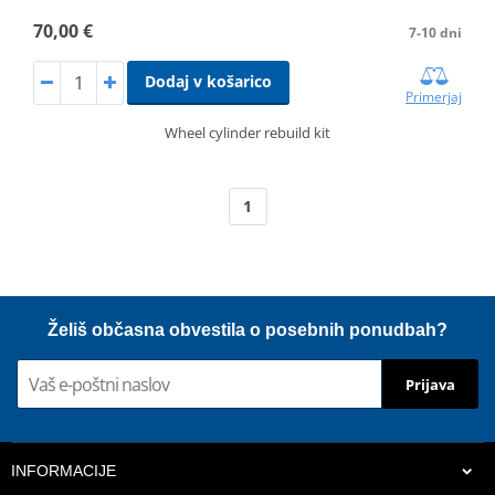
70,00 €
7-10 dni
Dodaj v košarico
Primerjaj
Wheel cylinder rebuild kit
1
Želiš občasna obvestila o posebnih ponudbah?
Prijava
INFORMACIJE