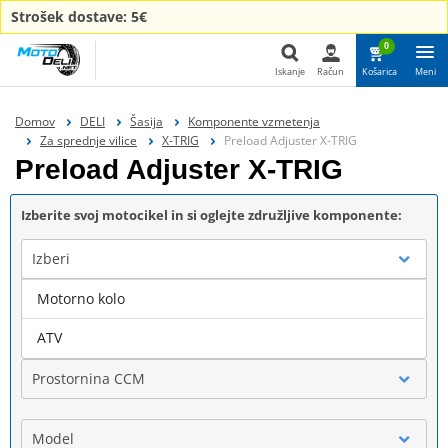
Strošek dostave: 5€
0
Iskanje
Račun
Košarica
Meni
Iskanje
Domov
DELI
Šasija
Komponente vzmetenja
Za sprednje vilice
X-TRIG
Preload Adjuster X-TRIG
Preload Adjuster X-TRIG
Izberite svoj motocikel in si oglejte združljive komponente:
Izberi
Motorno kolo
Blagovna znamka
ATV
Prostornina CCM
Model