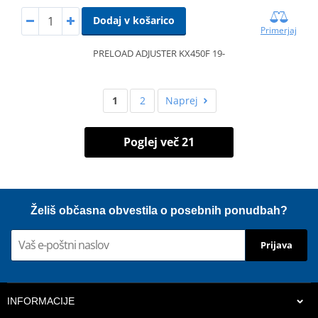
Dodaj v košarico
Primerjaj
PRELOAD ADJUSTER KX450F 19-
1
2
Naprej
Poglej več 21
Želiš občasna obvestila o posebnih ponudbah?
Prijava
INFORMACIJE