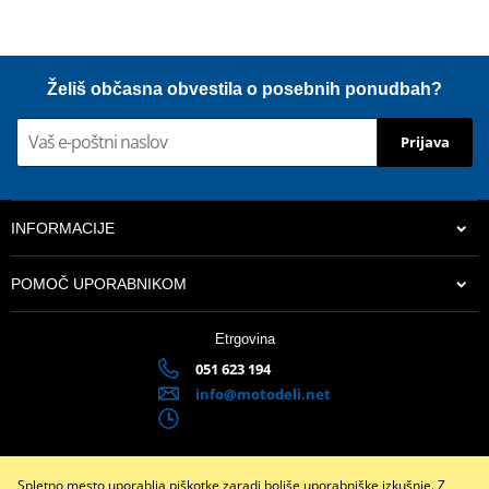
Želiš občasna obvestila o posebnih ponudbah?
Prijava
INFORMACIJE
POMOČ UPORABNIKOM
Etrgovina
051 623 194
info@motodeli.net
Spletno mesto uporablja piškotke zaradi boljše uporabniške izkušnje. Z