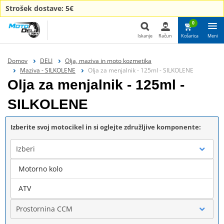
Strošek dostave: 5€
0
Iskanje
Račun
Košarica
Meni
Iskanje
Domov
DELI
Olja, maziva in moto kozmetika
Maziva - SILKOLENE
Olja za menjalnik - 125ml - SILKOLENE
Olja za menjalnik - 125ml -
SILKOLENE
Izberite svoj motocikel in si oglejte združljive komponente:
Izberi
Motorno kolo
Blagovna znamka
ATV
Prostornina CCM