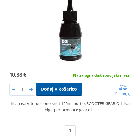
10,88 €
Na zalogi v distribucijski mreži
Dodaj v košarico
Primerjaj
In an easy-to-use one-shot 125ml bottle, SCOOTER GEAR OIL is a
high-performance gear oil…
1