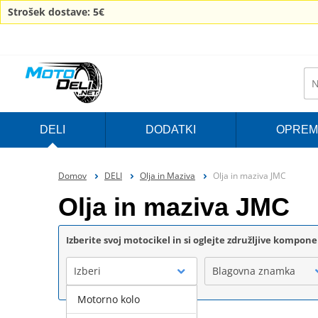
Strošek dostave: 5€
DELI
DODATKI
OPREM
Domov
DELI
Olja in Maziva
Olja in maziva JMC
Olja in maziva JMC
Izberite svoj motocikel in si oglejte združljive kompon
Izberi
Blagovna znamka
Motorno kolo