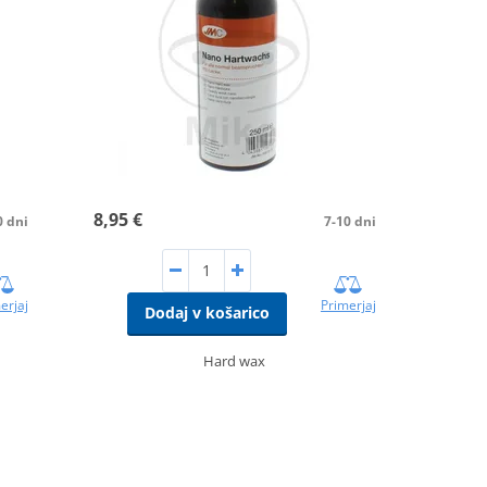
8,95 €
0 dni
7-10 dni
erjaj
Primerjaj
Dodaj v košarico
Hard wax