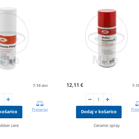
12,11 €
7-10 dni
7-1
Primerjaj
Prim
košarico
Dodaj v košarico
ubber care
Ceramic spray