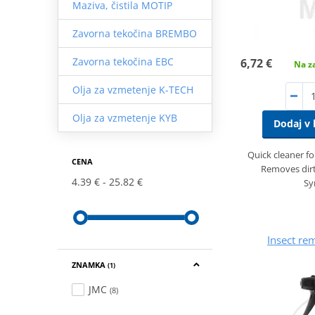
Maziva, čistila MOTIP
Zavorna tekočina BREMBO
Zavorna tekočina EBC
6,72 €
Na za
Olja za vzmetenje K-TECH
Olja za vzmetenje KYB
Dodaj v 
Quick cleaner fo
CENA
Removes dirt,
4.39 €
25.82 €
Sy
Insect re
ZNAMKA
(1)
JMC
(8)