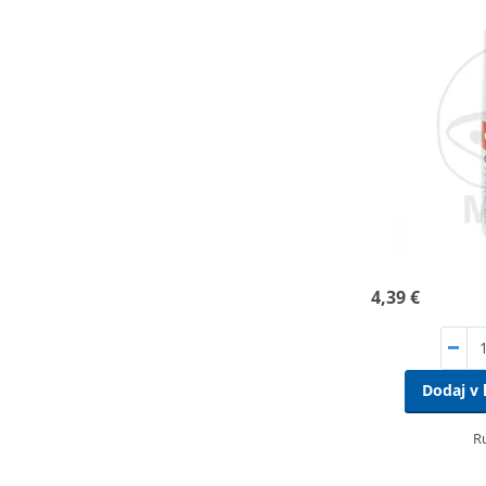
4,39 €
Dodaj v 
R