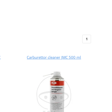
1
C
Carburettor cleaner JMC 500 ml