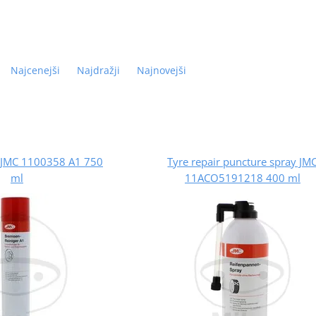
Najcenejši
Najdražji
Najnovejši
r JMC 1100358 A1 750
Tyre repair puncture spray JM
ml
11ACO5191218 400 ml