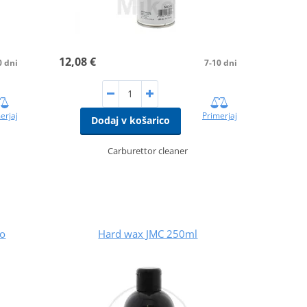
12,08 €
7-10 dni
0 dni
Primerjaj
erjaj
Dodaj v košarico
Carburettor cleaner
no
Hard wax JMC 250ml