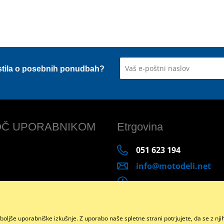
stila o posebnih ponudbah?
Č UPORABNIKOM
Etrgovina
051 623 194
info@motodeli.net
boljše uporabniške izkušnje. Z uporabo naše spletne strani potrjujete, da se z nj
Facebook