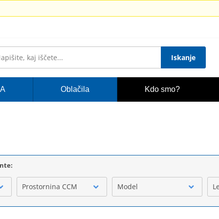
Iskanje
A
Oblačila
Kdo smo?
ente:
Prostornina CCM
Model
L