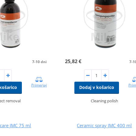
25,82 €
7-10 dni
7-1
Primerjaj
Prim
košarico
Dodaj v košarico
ect removal
Cleaning polish
care JMC 75 ml
Ceramic spray JMC 400 ml