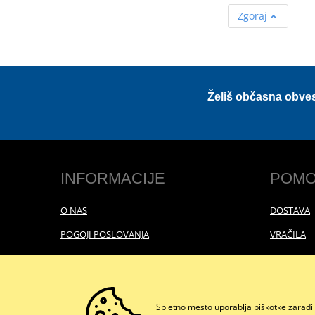
Zgoraj
Želiš občasna obve
INFORMACIJE
POMO
O NAS
DOSTAVA
POGOJI POSLOVANJA
VRAČILA
POLITIKA ZASEBNOSTI
Spletno mesto uporablja piškotke zaradi 