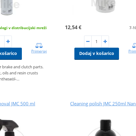
12,54 €
logi v distribucijski mreži
7-1
Primerjaj
Prim
košarico
Dodaj v košarico
r brake and clutch parts.
 oils and resin crusts
ntheseöl-…
moval JMC 500 ml
Cleaning polish JMC 250ml Na