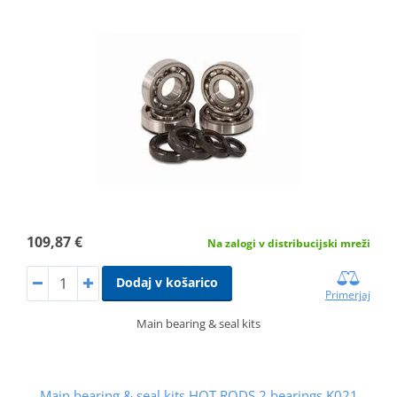
109,87 €
Na zalogi v distribucijski mreži
Dodaj v košarico
Primerjaj
Main bearing & seal kits
Main bearing & seal kits HOT RODS 2 bearings K021