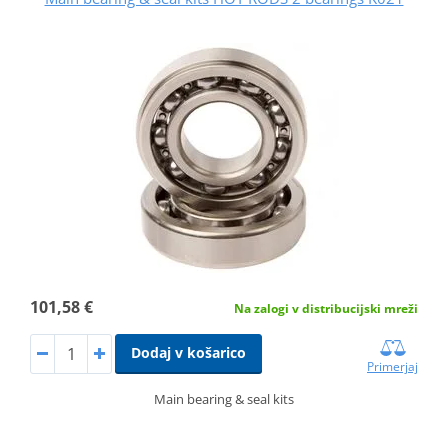
101,58 €
Na zalogi v distribucijski mreži
Dodaj v košarico
Primerjaj
Main bearing & seal kits