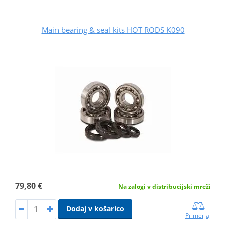
Main bearing & seal kits HOT RODS K090
79,80 €
Na zalogi v distribucijski mreži
Dodaj v košarico
Primerjaj