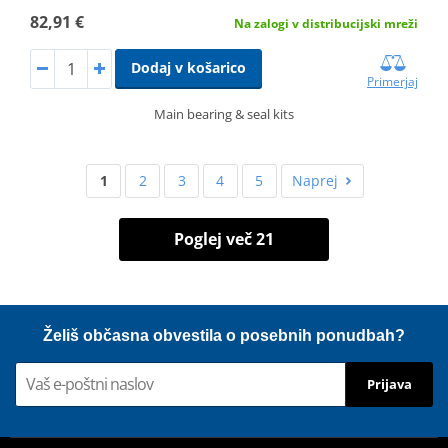
82,91 €
Na zalogi v distribucijski mreži
Dodaj v košarico
Primerjaj
Main bearing & seal kits
1
2
3
4
5
Naprej
Poglej več 21
Želiš občasna obvestila o posebnih ponudbah?
Prijava