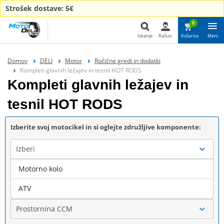
Strošek dostave: 5€
0
Iskanje
Račun
Košarica
Meni
Iskanje
Domov
DELI
Motor
Ročične gredi in dodatki
Kompleti glavnih ležajev in tesnil HOT RODS
Kompleti glavnih ležajev in
tesnil HOT RODS
Izberite svoj motocikel in si oglejte združljive komponente:
Izberi
Motorno kolo
Blagovna znamka
ATV
Prostornina CCM