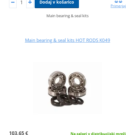
Dodaj v košarico
Primerjaj
Main bearing & seal kits
Main bearing & seal kits HOT RODS K049
103,65 €
Na zalogi v distribucijski mreži