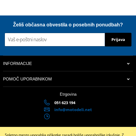
Želiš občasna obvestila o posebnih ponudbah?
Prijava
INFORMACIJE
POMOČ UPORABNIKOM
Etrgovina
051 623 194
info@motodeli.net
Spletno mesto uporablja piškotke zaradi boljše uporabniške izkušnje. Z