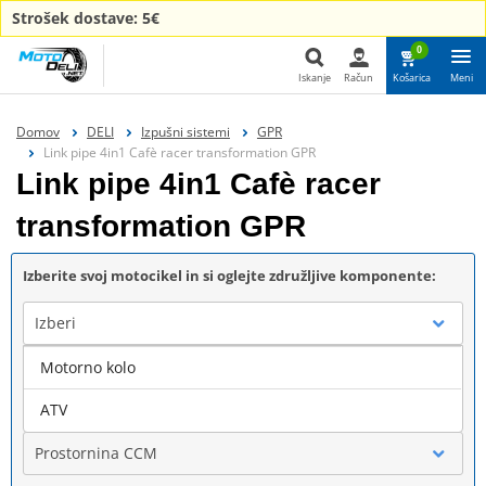
Strošek dostave: 5€
0
Iskanje
Račun
Košarica
Meni
Iskanje
Domov
DELI
Izpušni sistemi
GPR
Link pipe 4in1 Cafè racer transformation GPR
Link pipe 4in1 Cafè racer
transformation GPR
Izberite svoj motocikel in si oglejte združljive komponente:
Izberi
Motorno kolo
Blagovna znamka
ATV
Prostornina CCM