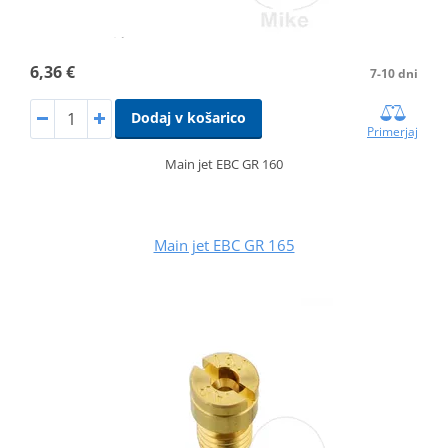
6,36 €
7-10 dni
Dodaj v košarico
Primerjaj
Main jet EBC GR 160
Main jet EBC GR 165