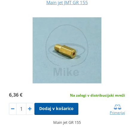
Main jet JMT GR 155
6,36 €
Na zalogi v distribucijski mreži
Dodaj v košarico
Primerjaj
Main jet GR 155