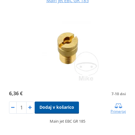
Main jet EBC GR 185
6,36 €
7-10 dni
Dodaj v košarico
Primerjaj
Main jet EBC GR 185