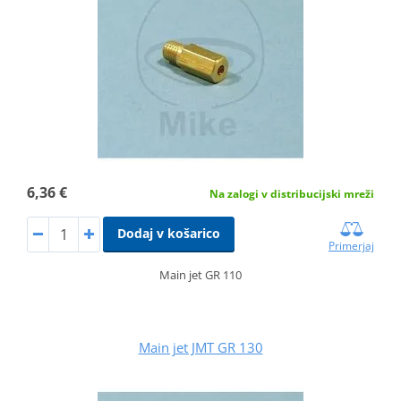
6,36 €
Na zalogi v distribucijski mreži
Dodaj v košarico
Primerjaj
Main jet GR 110
Main jet JMT GR 130