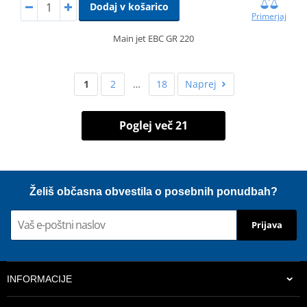
Dodaj v košarico
Primerjaj
Main jet EBC GR 220
1
2
…
18
Naprej
Poglej več 21
Želiš občasna obvestila o posebnih ponudbah?
Prijava
INFORMACIJE