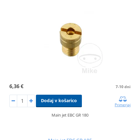
6,36 €
7-10 dni
Dodaj v košarico
Primerjaj
Main jet EBC GR 180