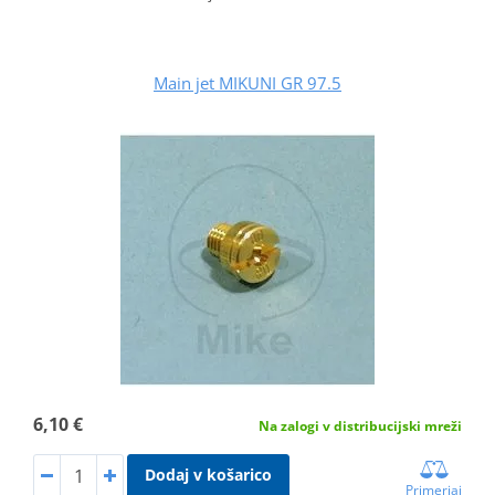
Main jet MIKUNI GR 97.5
6,10 €
Na zalogi v distribucijski mreži
Dodaj v košarico
Primerjaj