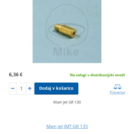
6,36 €
Na zalogi v distribucijski mreži
Dodaj v košarico
Primerjaj
Main jet GR 130
Main jet JMT GR 135