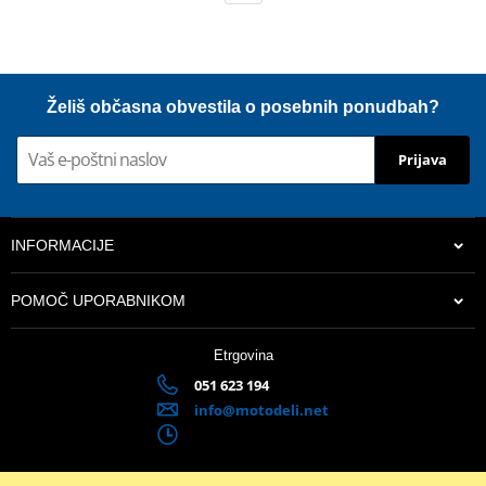
Želiš občasna obvestila o posebnih ponudbah?
Prijava
INFORMACIJE
POMOČ UPORABNIKOM
Etrgovina
051 623 194
info@motodeli.net