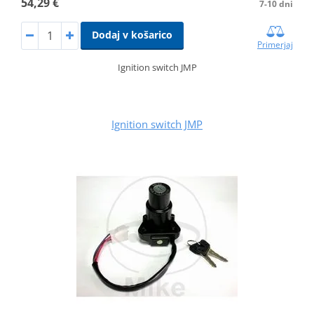
54,29 €
7-10 dni
Dodaj v košarico
Primerjaj
Ignition switch JMP
Ignition switch JMP