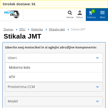
Strošek dostave: 5€
0
Iskanje
Račun
Košarica
Meni
Iskanje
Domov
DELI
Elektrika
Vžigalni deli
Stikala JMT
Stikala JMT
Izberite svoj motocikel in si oglejte združljive komponente:
Izberi
Motorno kolo
Blagovna znamka
ATV
Prostornina CCM
Model