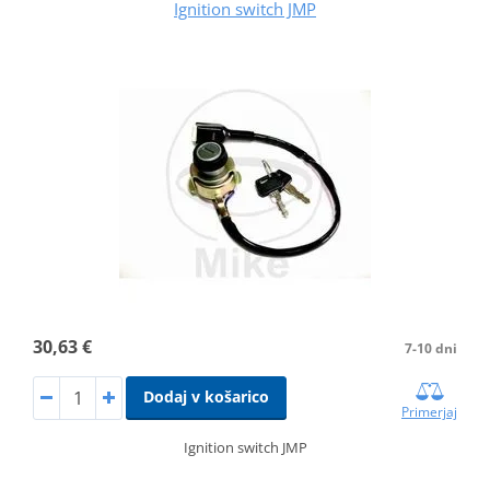
Ignition switch JMP
30,63 €
7-10 dni
Dodaj v košarico
Primerjaj
Ignition switch JMP