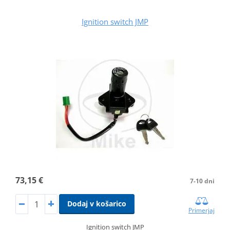
Ignition switch JMP
73,15 €
7-10 dni
Dodaj v košarico
Primerjaj
Ignition switch JMP