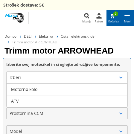
Strošek dostave: 5€
0
Iskanje
Račun
Košarica
Meni
Iskanje
Domov
DELI
Elektrika
Ostali elektronski deli
Trimm motor ARROWHEAD
Trimm motor ARROWHEAD
Izberite svoj motocikel in si oglejte združljive komponente:
Izberi
Motorno kolo
Blagovna znamka
ATV
Prostornina CCM
Model