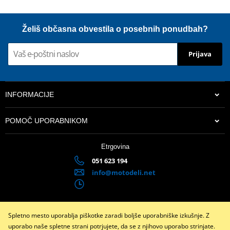
Želiš občasna obvestila o posebnih ponudbah?
Prijava
INFORMACIJE
POMOČ UPORABNIKOM
Etrgovina
051 623 194
info@motodeli.net
Spletno mesto uporablja piškotke zaradi boljše uporabniške izkušnje. Z
Facebook
Instagram
uporabo naše spletne strani potrjujete, da se z njihovo uporabo strinjate.