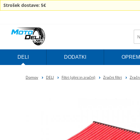
Strošek dostave: 5€
DELI
DODATKI
OPREM
Domov
DELI
Filtri (oljni in zračni)
Zračni filtri
Zračni