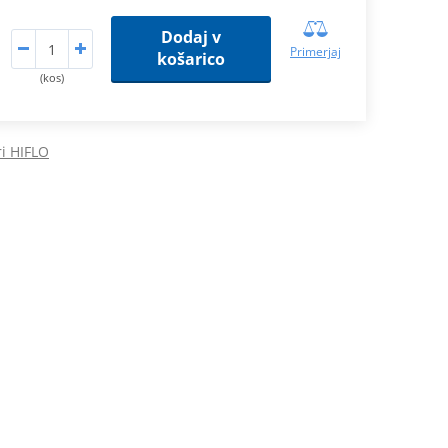
Dodaj v
Primerjaj
košarico
(kos)
tri HIFLO