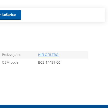
v košarico
Proizvajalec
HIFLOFILTRO
OEM code
BC3-14451-00