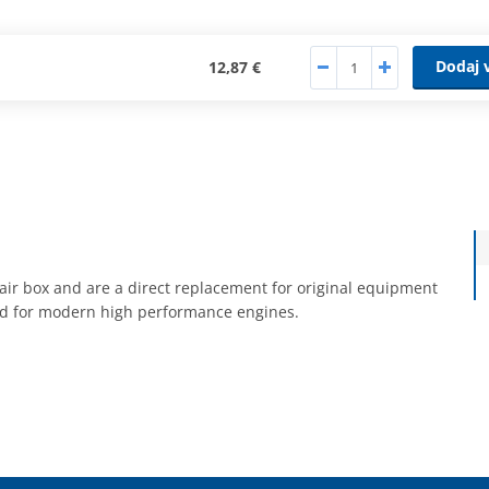
Dodaj 
12,87 €
ory air box and are a direct replacement for original equipment
oped for modern high performance engines.