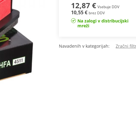
12,87 €
Vsebuje DDV
10,55 €
brez DDV
Na zalogi v distribucijski
mreži
Navadenih v kategorijah:
Zračni fil