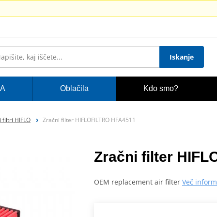
Iskanje
A
Oblačila
Kdo smo?
 filtri HIFLO
Zračni filter HIFLOFILTRO HFA4511
Zračni filter HI
OEM replacement air filter
Več inform