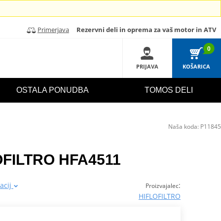
Primerjava
Rezervni deli in oprema za vaš motor in ATV
0
PRIJAVA
KOŠARICA
OSTALA PONUDBA
TOMOS DELI
Naša koda:
P11845
FLOFILTRO HFA4511
acij
:
Proizvajalec
HIFLOFILTRO