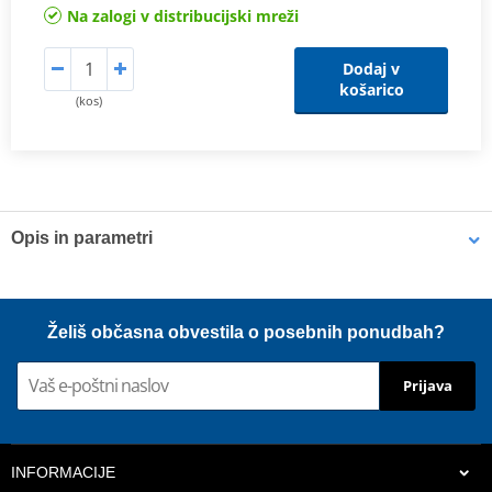
Na zalogi v distribucijski mreži
Dodaj v
košarico
(kos)
Opis in parametri
OE Replacement Air Filters
Hiflofiltro air filters are manufactured to fit the factory air box and
Želiš občasna obvestila o posebnih ponudbah?
are a direct replacement for original equipment filters. Top quality
powerflow filtering media, developed for modern high
Prijava
performance engines.
Proizvajalec
HIFLOFILTRO
INFORMACIJE
OEM code
17210-K77-V00