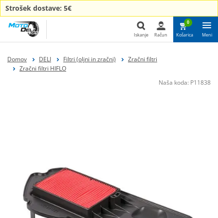
Strošek dostave: 5€
0
Iskanje
Račun
Košarica
Meni
Iskanje
Domov
DELI
Filtri (oljni in zračni)
Zračni filtri
Zračni filtri HIFLO
Naša koda:
P11838