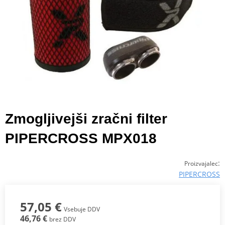
Zmogljivejši zračni filter
PIPERCROSS MPX018
:
Proizvajalec
PIPERCROSS
57,05 €
Vsebuje DDV
46,76 €
brez DDV