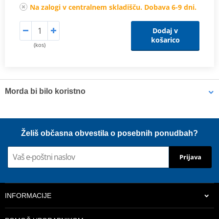
Na zalogi v centralnem skladišču. Dobava 6-9 dni.
Dodaj v
košarico
(kos)
Morda bi bilo koristno
Olje za filter Bel-Ray FOAM FILTER OIL (1l bottle)
Želiš občasna obvestila o posebnih ponudbah?
Prijava
INFORMACIJE