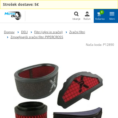
Strošek dostave: 5€
0
Iskanje
Račun
Košarica
Meni
Iskanje
Domov
DELI
Filtri (oljni in zračni)
Zračni filtri
Zmogljivejši zračni filtri PIPERCROSS
Naša koda:
P12890