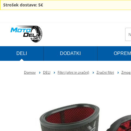
Strošek dostave: 5€
DELI
DODATKI
OPREM
Domov
DELI
Filtri (oljni in zračni)
Zračni filtri
Zmoglj