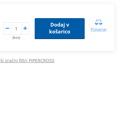
Dodaj v
Primerjaj
košarico
(kos)
ši zračni filtri PIPERCROSS