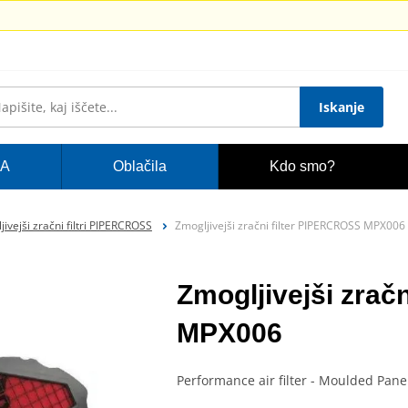
Iskanje
A
Oblačila
Kdo smo?
ivejši zračni filtri PIPERCROSS
Zmogljivejši zračni filter PIPERCROSS MPX006
Zmogljivejši zrač
MPX006
Performance air filter - Moulded Pan