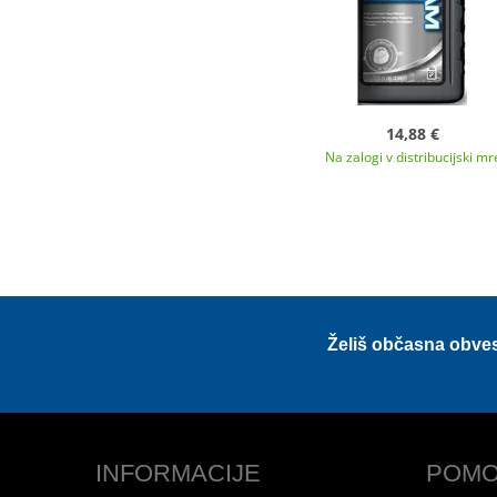
14,88 €
Na zalogi v distribucijski mr
Želiš občasna obve
INFORMACIJE
POMO