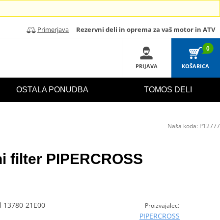
Primerjava
Rezervni deli in oprema za vaš motor in ATV
0
PRIJAVA
KOŠARICA
OSTALA PONUDBA
TOMOS DELI
Naša koda:
P12777
ni filter PIPERCROSS
el 13780-21E00
:
Proizvajalec
PIPERCROSS