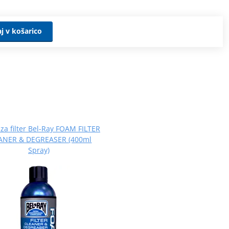
j v košarico
o za filter Bel-Ray FOAM FILTER
ANER & DEGREASER (400ml
Spray)