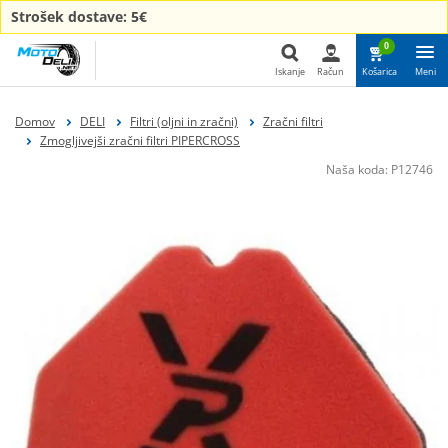
Strošek dostave: 5€
0
Iskanje
Račun
Košarica
Meni
Iskanje
Domov
DELI
Filtri (oljni in zračni)
Zračni filtri
Zmogljivejši zračni filtri PIPERCROSS
Naša koda:
P12746