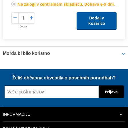
Na zalogi v centralnem skladišču. Dobava 6-9 dni.
Dodaj v
košarico
(kos)
Morda bi bilo koristno
Olje za filter Bel-Ray FOAM FILTER OIL (1l bottle)
Želiš občasna obvestila o posebnih ponudbah?
Prijava
INFORMACIJE