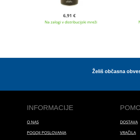
6,91 €
Na zalogi v distribucijski mreži
Želiš občasna obve
INFORMACIJE
POMO
O NAS
DOSTAVA
POGOJI POSLOVANJA
VRAČILA