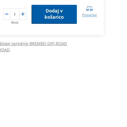
Dodaj v
Primerjaj
košarico
(kos)
obloge sprednje BREMBO OFF-ROAD
-ROAD