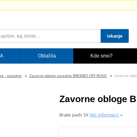
Iskanje
A
Oblačila
Kdo smo?
ge - sprednje
Zavorne obloge sprednje BREMBO OFF-ROAD
Zavorne obl
Zavorne obloge
Brake pads SX
Več informacij