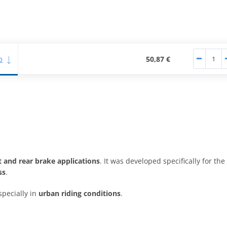
o
50,87 €
t and rear brake applications
. It was developed specifically for the
ss
.
specially in
urban riding conditions
.