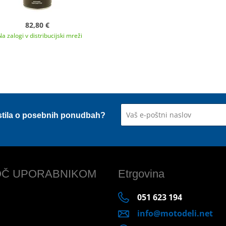
82,80 €
Na zalogi v distribucijski mreži
stila o posebnih ponudbah?
Č UPORABNIKOM
Etrgovina
051 623 194
info@motodeli.net