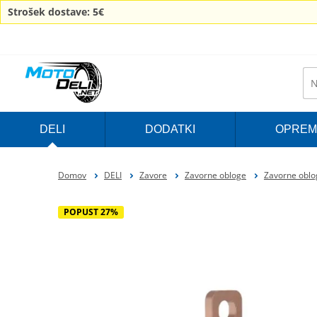
Strošek dostave: 5€
DELI
DODATKI
OPREM
Domov
DELI
Zavore
Zavorne obloge
Zavorne oblo
POPUST 27%