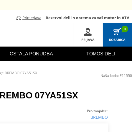
Primerjava
Rezervni deli in oprema za vaš motor in ATV
0
PRIJAVA
KOŠARICA
OSTALA PONUDBA
TOMOS DELI
oge BREMBO 07YA51SX
Naša koda:
P11550
 BREMBO 07YA51SX
:
Proizvajalec
BREMBO