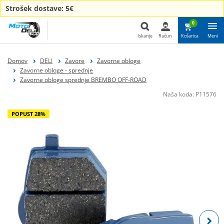
Strošek dostave: 5€
0
Iskanje
Račun
Košarica
Meni
Iskanje
Domov
DELI
Zavore
Zavorne obloge
Zavorne obloge - sprednje
Zavorne obloge sprednje BREMBO OFF-ROAD
Naša koda:
P11576
POPUST 28%