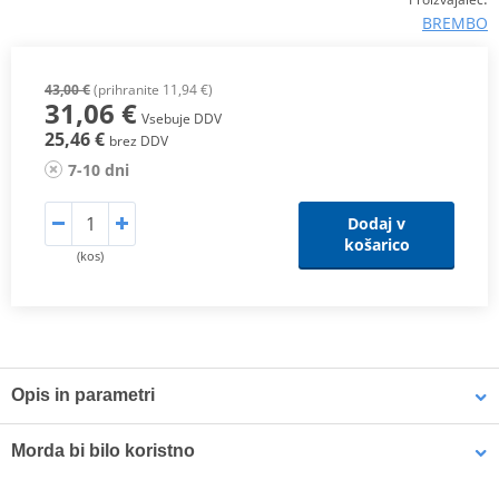
BREMBO
43,00 €
(prihranite 11,94 €)
31,06 €
Vsebuje DDV
25,46 €
brez DDV
7-10 dni
Dodaj v
košarico
(kos)
Opis in parametri
TT Compound
Morda bi bilo koristno
A
carbon-ceramic material with a semi-metallic matrix
, designed