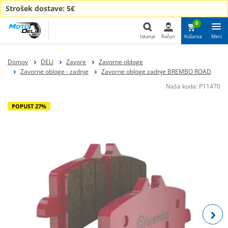
Strošek dostave: 5€
0
Iskanje
Račun
Košarica
Meni
Iskanje
Domov
DELI
Zavore
Zavorne obloge
Zavorne obloge - zadnje
Zavorne obloge zadnje BREMBO ROAD
Naša koda:
P11470
POPUST 27%