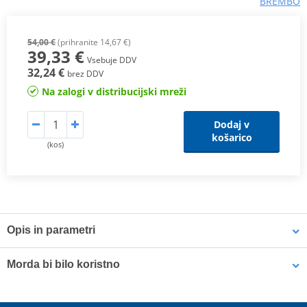
BREMBO
54,00 €
(prihranite 14,67 €)
39,33 €
Vsebuje DDV
32,24 €
brez DDV
Na zalogi v distribucijski mreži
Dodaj v
košarico
(kos)
Opis in parametri
SP Compound
Morda bi bilo koristno
A
sintered compound specifically designed for rear brake
applications
, offering
stable performance in all riding conditions
.