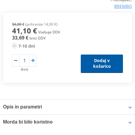
BREMBO
56,00 €
(prihranite 14,90 €)
41,10 €
Vsebuje DDV
33,69 €
brez DDV
7-10 dni
Dodaj v
košarico
(kos)
Opis in parametri
XS Compound
Morda bi bilo koristno
The
XS sintered compound
can be used for both
front and rear