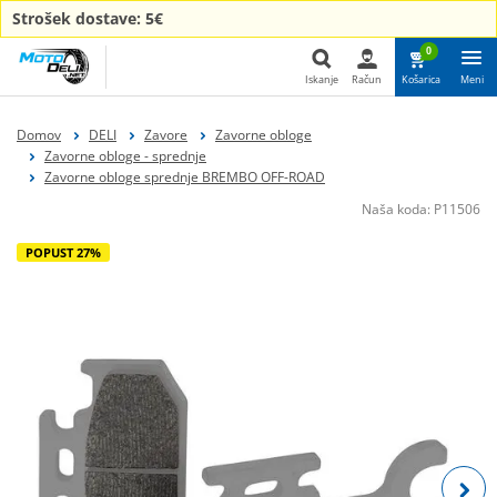
Strošek dostave: 5€
0
Iskanje
Račun
Košarica
Meni
Iskanje
Domov
DELI
Zavore
Zavorne obloge
Zavorne obloge - sprednje
Zavorne obloge sprednje BREMBO OFF-ROAD
Naša koda:
P11506
POPUST 27%