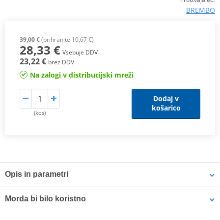
BREMBO
39,00 €
(prihranite 10,67 €)
28,33 €
Vsebuje DDV
23,22 €
brez DDV
Na zalogi v distribucijski mreži
Dodaj v
košarico
(kos)
Opis in parametri
SX Compound
Morda bi bilo koristno
This
sintered compound
is designed for both
motocross
and