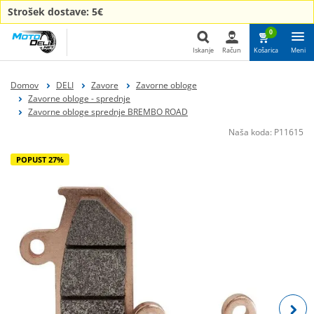
Strošek dostave: 5€
0
Iskanje
Račun
Košarica
Meni
Iskanje
Domov
DELI
Zavore
Zavorne obloge
Zavorne obloge - sprednje
Zavorne obloge sprednje BREMBO ROAD
Naša koda:
P11615
POPUST 27%