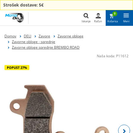
Strošek dostave: 5€
0
Iskanje
Račun
Košarica
Meni
Iskanje
Domov
DELI
Zavore
Zavorne obloge
Zavorne obloge - sprednje
Zavorne obloge sprednje BREMBO ROAD
Naša koda:
P11612
POPUST 27%