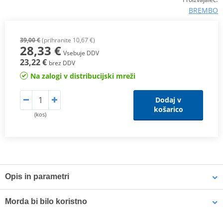
BREMBO
39,00 €
(prihranite 10,67 €)
28,33 €
Vsebuje DDV
23,22 €
brez DDV
Na zalogi v distribucijski mreži
Dodaj v
košarico
(kos)
Opis in parametri
SX Compound
Morda bi bilo koristno
This
sintered compound
is designed for both
motocross
and