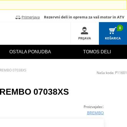
Primerjava
Rezervni deli in oprema za vaš motor in ATV
0
PRIJAVA
KOŠARICA
OSTALA PONUDBA
TOMOS DELI
 BREMBO 07038XS
Naša koda:
P11601
 BREMBO 07038XS
:
Proizvajalec
BREMBO