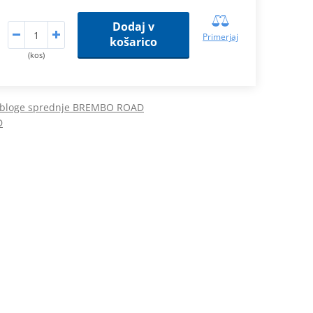
Dodaj v
Primerjaj
košarico
(kos)
obloge sprednje BREMBO ROAD
D