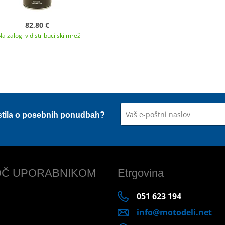
82,80 €
Na zalogi v distribucijski mreži
stila o posebnih ponudbah?
Č UPORABNIKOM
Etrgovina
051 623 194
info@motodeli.net