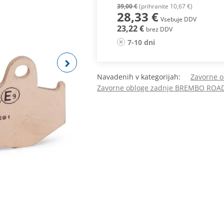
39,00 €
(prihranite 10,67 €)
28,33 €
Vsebuje DDV
23,22 €
brez DDV
7-10 dni
Navadenih v kategorijah:
Zavorne 
Zavorne obloge zadnje BREMBO ROA