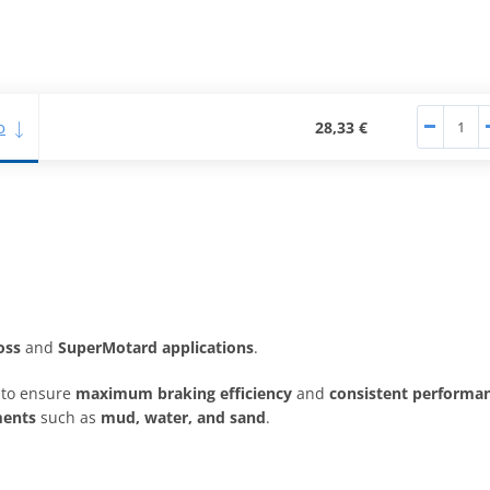
o
28,33 €
oss
and
SuperMotard applications
.
to ensure
maximum braking efficiency
and
consistent performan
ments
such as
mud, water, and sand
.