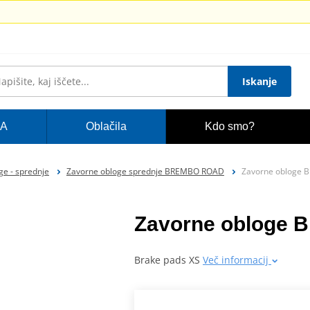
Iskanje
A
Oblačila
Kdo smo?
ge - sprednje
Zavorne obloge sprednje BREMBO ROAD
Zavorne obloge
Zavorne obloge
Brake pads XS
Več informacij