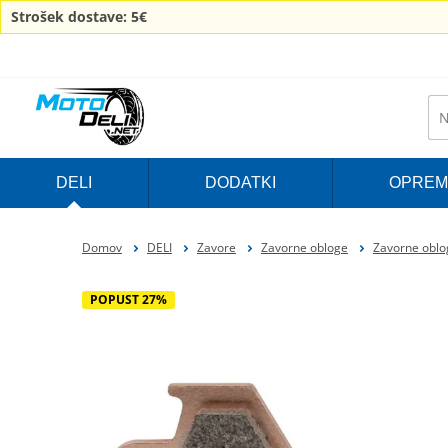
Strošek dostave: 5€
DELI
DODATKI
OPREM
Domov
DELI
Zavore
Zavorne obloge
Zavorne oblo
POPUST 27%