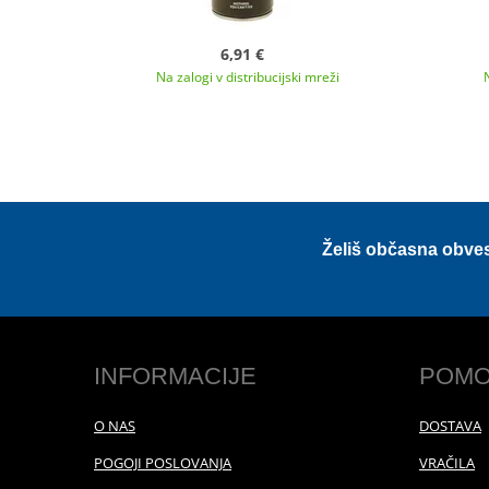
6,91 €
Na zalogi v distribucijski mreži
Želiš občasna obve
INFORMACIJE
POMO
O NAS
DOSTAVA
POGOJI POSLOVANJA
VRAČILA