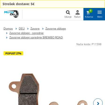
Strošek dostave: 5€
0
Iskanje
Račun
Košarica
Meni
Iskanje
Domov
DELI
Zavore
Zavorne obloge
Zavorne obloge - sprednje
Zavorne obloge sprednje BREMBO ROAD
Naša koda:
P11598
POPUST 27%