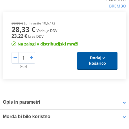
BREMBO
39,00 €
(prihranite 10,67 €)
28,33 €
Vsebuje DDV
23,22 €
brez DDV
Na zalogi v distribucijski mreži
Dodaj v
košarico
(kos)
Opis in parametri
SX Compound
Morda bi bilo koristno
This
sintered compound
is designed for both
motocross
and