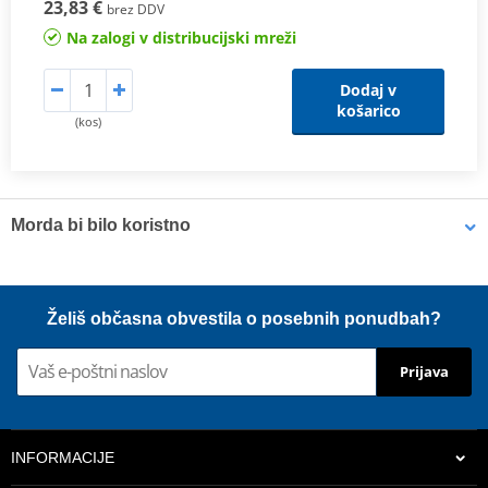
23,83 €
brez DDV
Na zalogi v distribucijski mreži
Dodaj v
košarico
(kos)
Morda bi bilo koristno
Vampire Vacuum Pump Brake Bleed Set Venhill VWK011
Želiš občasna obvestila o posebnih ponudbah?
Prijava
INFORMACIJE