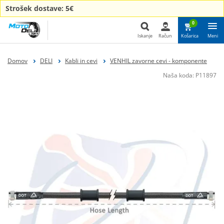
Strošek dostave: 5€
0
Iskanje
Račun
Košarica
Meni
Iskanje
Domov
DELI
Kabli in cevi
VENHIL zavorne cevi - komponente
Naša koda:
P11897