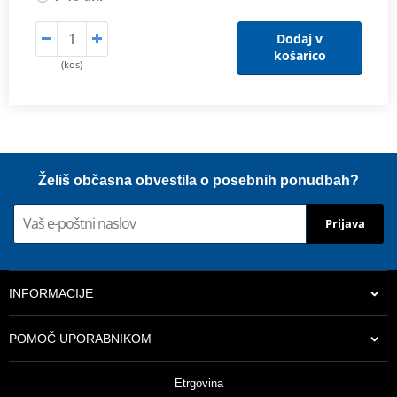
Dodaj v
košarico
(kos)
Želiš občasna obvestila o posebnih ponudbah?
Prijava
INFORMACIJE
POMOČ UPORABNIKOM
Etrgovina