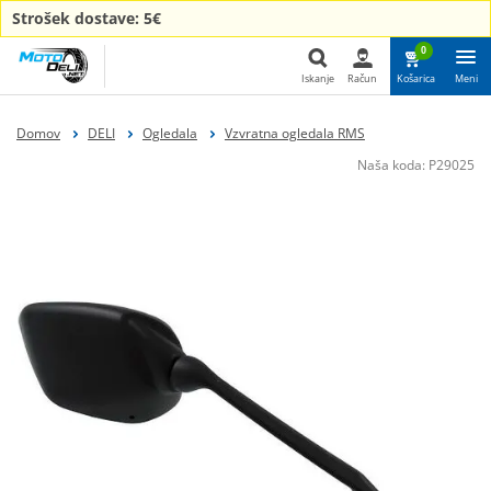
Strošek dostave: 5€
0
Iskanje
Račun
Košarica
Meni
Iskanje
Domov
DELI
Ogledala
Vzvratna ogledala RMS
Naša koda:
P29025