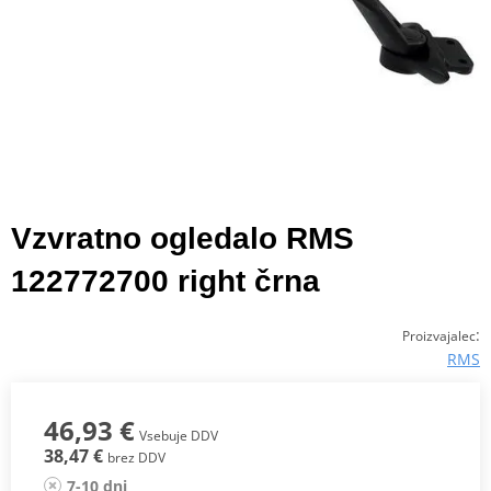
Vzvratno ogledalo RMS
122772700 right črna
:
Proizvajalec
RMS
46,93 €
Vsebuje DDV
38,47 €
brez DDV
7-10 dni