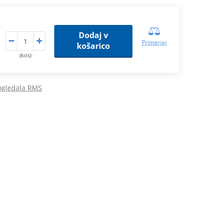
Dodaj v
Primerjaj
košarico
(kos)
ogledala RMS