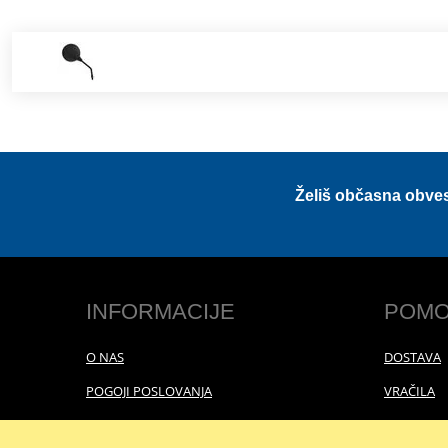
Želiš občasna obve
INFORMACIJE
POMO
O NAS
DOSTAVA
POGOJI POSLOVANJA
VRAČILA
POLITIKA ZASEBNOSTI