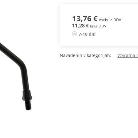
13,76 €
Vsebuje DDV
11,28 €
brez DDV
7-10 dni
Navadenih v kategorijah:
Vzvratna 