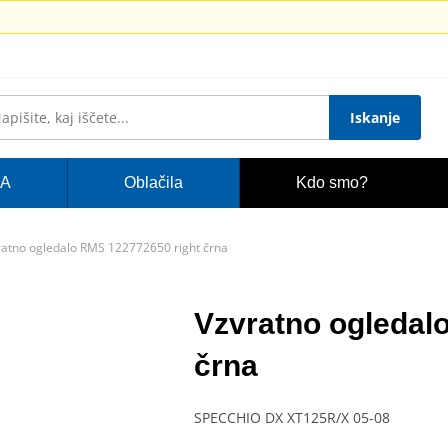
Iskanje
A
Oblačila
Kdo smo?
ratno ogledalo RMS 122772650 right črna
Vzvratno ogledal
črna
SPECCHIO DX XT125R/X 05-08