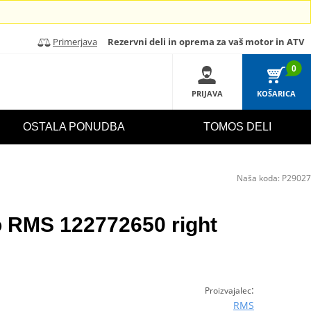
Primerjava
Rezervni deli in oprema za vaš motor in ATV
0
PRIJAVA
KOŠARICA
OSTALA PONUDBA
TOMOS DELI
Naša koda:
P29027
o RMS 122772650 right
:
Proizvajalec
RMS