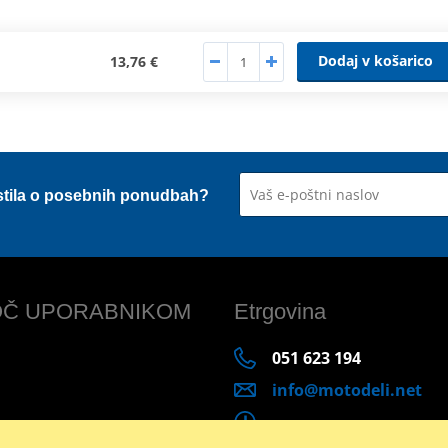
Dodaj v košarico
13,76 €
stila o posebnih ponudbah?
Č UPORABNIKOM
Etrgovina
051 623 194
info@motodeli.net