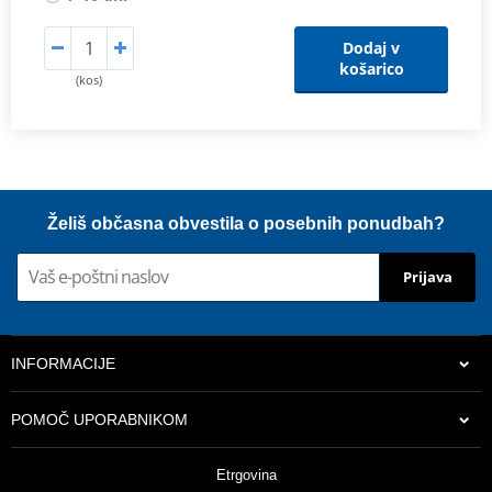
Dodaj v
košarico
(kos)
Želiš občasna obvestila o posebnih ponudbah?
Prijava
INFORMACIJE
POMOČ UPORABNIKOM
Etrgovina