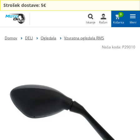
Strošek dostave: 5€
0
Iskanje
Račun
Košarica
Meni
Iskanje
Domov
DELI
Ogledala
Vzvratna ogledala RMS
Naša koda:
P29010