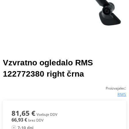
Vzvratno ogledalo RMS
122772380 right črna
:
Proizvajalec
RMS
81,65 €
Vsebuje DDV
66,93 €
brez DDV
7-10 dni