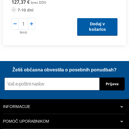
127,37 €
brez DDV
7-10 dni
Dodaj v
košarico
(kos)
Želiš občasna obvestila o posebnih ponudbah?
Prijava
INFORMACIJE
POMOČ UPORABNIKOM