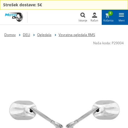
Strošek dostave: 5€
0
Iskanje
Račun
Košarica
Meni
Iskanje
Domov
DELI
Ogledala
Vzvratna ogledala RMS
Naša koda:
P29004