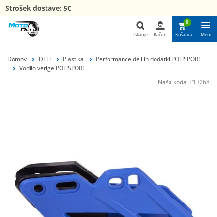
Strošek dostave: 5€
0
Iskanje
Račun
Košarica
Meni
Iskanje
Domov
DELI
Plastika
Performance deli in dodatki POLISPORT
Vodilo verige POLISPORT
Naša koda:
P13268