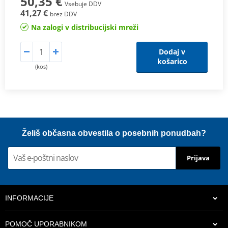
50,35 €
Vsebuje DDV
41,27 €
brez DDV
Na zalogi v distribucijski mreži
Dodaj v
košarico
(kos)
Želiš občasna obvestila o posebnih ponudbah?
Prijava
INFORMACIJE
POMOČ UPORABNIKOM