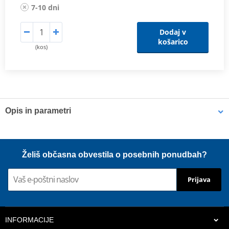
7-10 dni
Dodaj v
košarico
(kos)
Opis in parametri
Vlastnosti
přesná, odolnější replika originálního dílu
Želiš občasna obvestila o posebnih ponudbah?
levnější varianta k OEM dílu
odolné proti nárazu a odření
Prijava
materiál: TPU (termoplastický polyurethane)
hmotnost: 300 g
INFORMACIJE