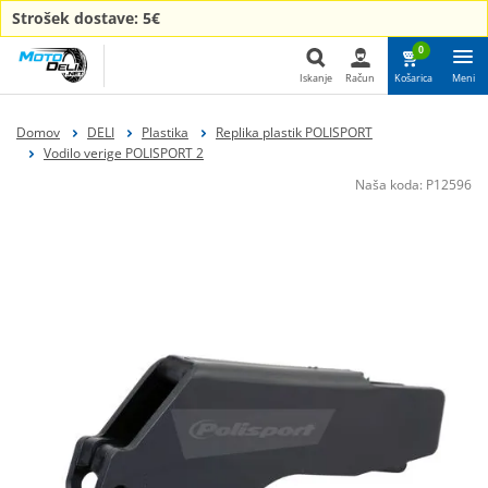
Strošek dostave: 5€
0
Iskanje
Račun
Košarica
Meni
Iskanje
Domov
DELI
Plastika
Replika plastik POLISPORT
Vodilo verige POLISPORT 2
Naša koda:
P12596