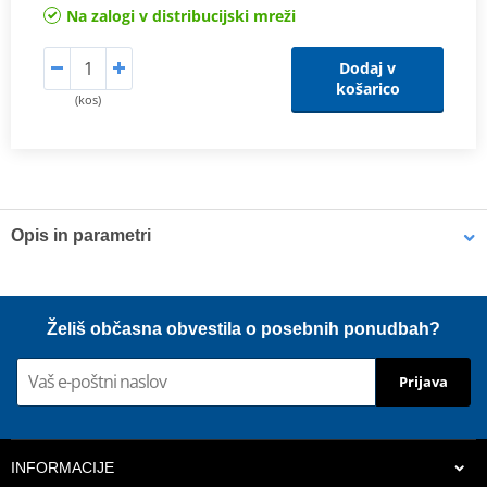
Na zalogi v distribucijski mreži
Dodaj v
košarico
(kos)
Opis in parametri
Vlastnosti
přesná, odolnější replika originálního dílu
Želiš občasna obvestila o posebnih ponudbah?
levnější varianta k OEM dílu
odolné proti nárazu a odření
Prijava
materiál: TPU (termoplastický polyurethane)
hmotnost: 300 g
INFORMACIJE