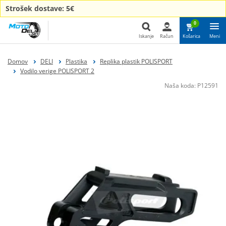
Strošek dostave: 5€
0
Iskanje
Račun
Košarica
Meni
Iskanje
Domov
DELI
Plastika
Replika plastik POLISPORT
Vodilo verige POLISPORT 2
Naša koda:
P12591