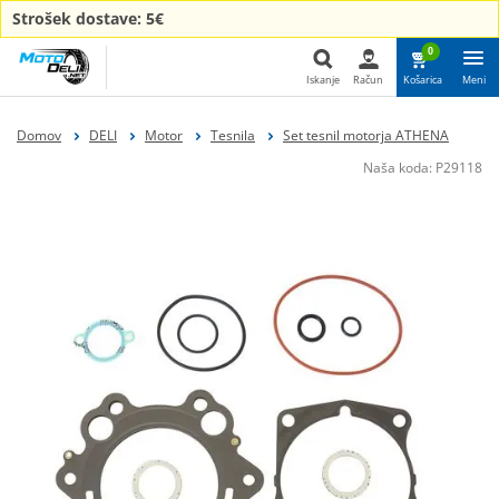
Strošek dostave: 5€
0
Iskanje
Račun
Košarica
Meni
Iskanje
Domov
DELI
Motor
Tesnila
Set tesnil motorja ATHENA
Naša koda:
P29118