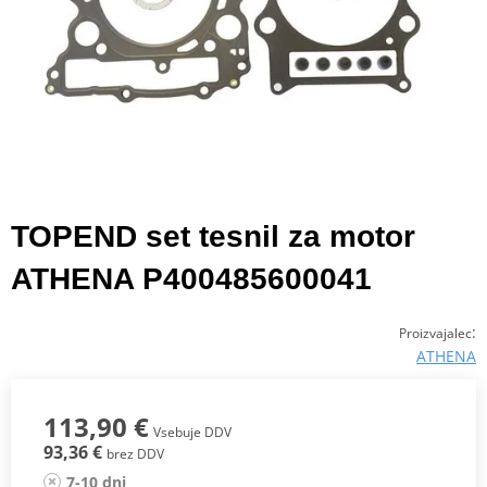
TOPEND set tesnil za motor
ATHENA P400485600041
:
Proizvajalec
ATHENA
113,90 €
Vsebuje DDV
93,36 €
brez DDV
7-10 dni