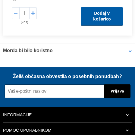
Dodaj v
košarico
(kos)
Morda bi bilo koristno
LOCTITE 5188 LOCTITE 1254415 50 ml
Želiš občasna obvestila o posebnih ponudbah?
Prijava
INFORMACIJE
POMOČ UPORABNIKOM